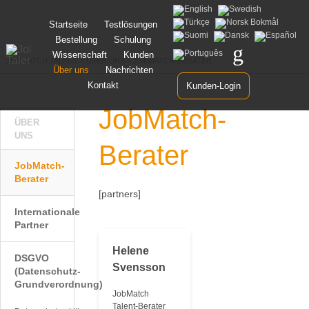
Zum
Startseite
Testlösungen
Inhalt
Bestellung
Schulung
springen
Wissenschaft
Kunden
JOBMATCH TALENT
>
ÜBER UNS
>
JOBMATCH-BERATER
Über uns
Nachrichten
Kontakt
Kunden-Login
JobMatch-
ÜBER
UNS
Berater
JobMatch-
Berater
[partners]
Internationale
Partner
Helene
DSGVO
Svensson
(Datenschutz-
Grundverordnung)
JobMatch
Talent-Berater