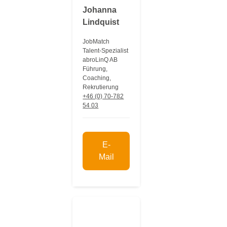
Johanna
Lindquist
JobMatch
Talent-Spezialist
abroLinQ AB
Führung,
Coaching,
Rekrutierung
+46 (0) 70-782
54 03
E-
Mail