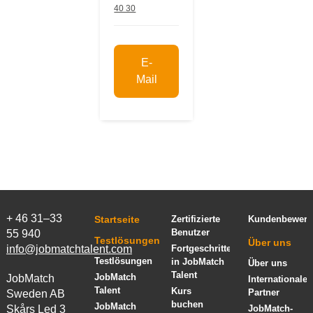
40 30
E-
Mail
+ 46 31–33
Startseite
Zertifizierte
Kundenbewert
Benutzer
55 940
Testlösungen
Über uns
info@jobmatchtalent.com
Fortgeschrittenenkurs
Testlösungen
in JobMatch
Über uns
Talent
JobMatch
JobMatch
Internationale
Talent
Kurs
Partner
Sweden AB
buchen
JobMatch
Skårs Led 3
JobMatch-