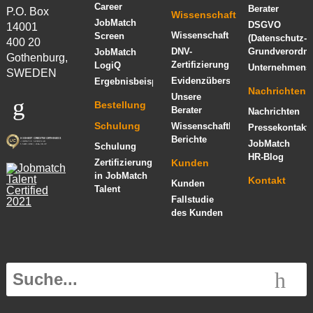
Career
Berater
P.O. Box
Wissenschaft
JobMatch
DSGVO
14001
Wissenschaft
Screen
(Datenschutz-
400 20
DNV-
Grundverordn
JobMatch
Gothenburg,
Zertifizierung
LogiQ
Unternehmensi
SWEDEN
Evidenzübersicht
Ergebnisbeispiel
Nachrichten
Unsere
Bestellung
Berater
Nachrichten
Schulung
Wissenschaftliche
Pressekontakt
Berichte
JobMatch
Schulung
HR-Blog
Zertifizierung
Kunden
in JobMatch
Kontakt
Kunden
Talent
Fallstudie
des Kunden