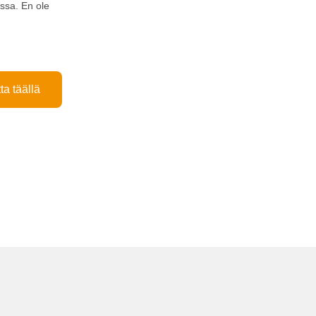
issa. En ole
ta täällä