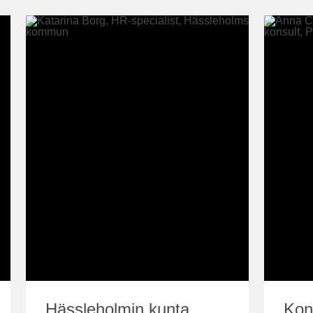
Hässleholmin kunta
Kons