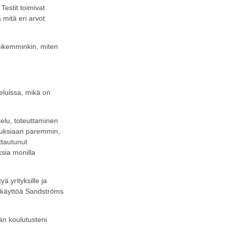
estit toimivat
 mitä eri arvot
 pikemminkin, miten
eluissa, mikä on
telu, toteuttaminen
vuuksiaan paremmin,
ttautunut
ksia monilla
 yrityksille ja
en käyttöä Sandströms
än koulutusteni