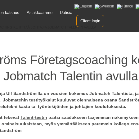
y
nen katsaus
Asiakkaamme
Uutisia
ltöön
Client login
HING KEHITTÄÄ JOHTAJIA JOBMATCH TALENTIN AVULLA
röms Företagscoaching ke
a Jobmatch Talentin avulla
taja Ulf Sandströmilla on vuosien kokemus Jobmatch Talentista, j
in. Jobmatchin testityökalut kuuluvat olennaisena osana Sandströ
elutekniikasta tai työntekijöiden ja johtajien koulutuksesta.
at tekevät
Talent-testin
paitsi saadakseen laajemman näkemyksen
a ominaisuuksistaan, myös ymmärtääkseen paremmin kollegojens
 Sandström.