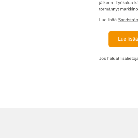
jälkeen. Työkalua k
törmännyt markkinoill
Lue lisää
Sandström
Lue lisää
Jos haluat lisätietoj