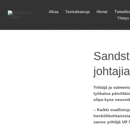
Siirr
Alkaa
Testiratkaisuja
Hinnat
Tieteelli
sisä
Yhteys
JOBMATCH TALENT
>
SANDSTRÖMS FÖRETAGSCOAC
Sandst
johtaji
Yrittäjä ja valmen
työkalua päivittä
olipa kyse neuvott
– Kaikki osallistuj
henkilökohtaisist
sanoo yrittäjä Ulf