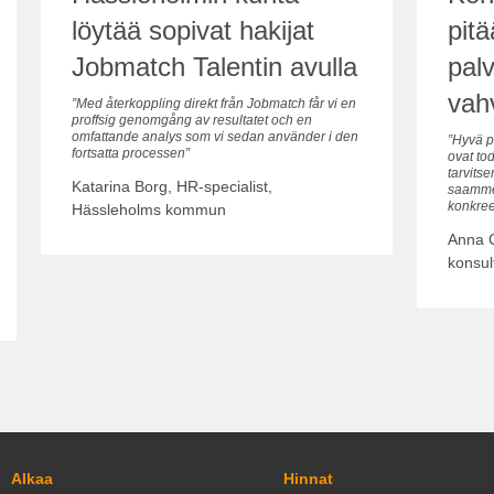
löytää sopivat hakijat
pitä
Jobmatch Talentin avulla
pal
vah
”Med återkoppling direkt från Jobmatch får vi en
proffsig genomgång av resultatet och en
omfattande analys som vi sedan använder i den
”Hyvä p
fortsatta processen”
ovat to
tarvits
Katarina Borg, HR-specialist,
saamme 
konkreet
Hässleholms kommun
Anna C
konsul
Alkaa
Hinnat