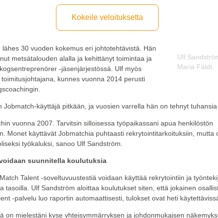
Kokeile veloituksetta
n lähes 30 vuoden kokemus eri johtotehtävistä. Hän
Ulf Sandström
ut metsätalouden alalla ja kehittänyt toimintaa ja
Maria Fäldt.
Skogsentreprenörer -jäsenjärjestössä. Ulf myös
ön toimitusjohtajana, kunnes vuonna 2014 perusti
scoachingin.
nen Jobmatch-käyttäjä pitkään, ja vuosien varrella hän on tehnyt tuhansia 
hin vuonna 2007. Tarvitsin silloisessa työpaikassani apua henkilöstön
n. Monet käyttävät Jobmatchia puhtaasti rekrytointitarkoituksiin, mutta 
liseksi työkaluksi, sanoo Ulf Sandström.
 voidaan suunnitella koulutuksia
atch Talent -soveltuvuustestiä voidaan käyttää rekrytointiin ja työnteki
a tasoilla. Ulf Sandström aloittaa koulutukset siten, että jokainen osallis
t -palvelu luo raportin automaattisesti, tulokset ovat heti käytettäviss
ssä on mielestäni kyse yhteisymmärryksen ja johdonmukaisen näkemyk