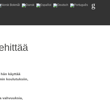
hittää
a hän käyttää
min koulutuksiin,
a vahvuuksia,