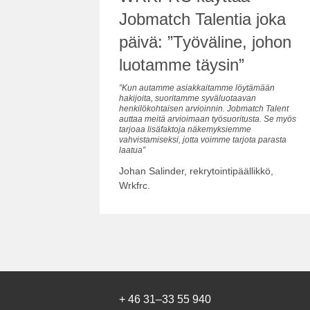
Jobmatch Talentia joka
päivä: ”Työväline, johon
luotamme täysin”
”Kun autamme asiakkaitamme löytämään
hakijoita, suoritamme syväluotaavan
henkilökohtaisen arvioinnin. Jobmatch Talent
auttaa meitä arvioimaan työsuoritusta. Se myös
tarjoaa lisäfaktoja näkemyksiemme
vahvistamiseksi, jotta voimme tarjota parasta
laatua”
Johan Salinder, rekrytointipäällikkö,
Wrkfrc.
+ 46 31–33 55 940