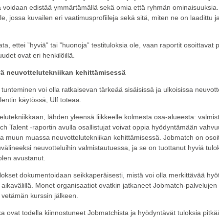
ä voidaan edistää ymmärtämällä sekä omia että ryhmän ominaisuuksia. T
e, jossa kuvailen eri vaatimusprofiileja sekä sitä, miten ne on laadittu ja
, ettei ”hyviä” tai ”huonoja” testituloksia ole, vaan raportit osoittavat
udet ovat eri henkilöillä.
yä neuvottelutekniikan kehittämisessä
unteminen voi olla ratkaisevan tärkeää sisäisissä ja ulkoisissa neuvott
entin käytössä, Ulf toteaa.
elutekniikkaan, lähden yleensä liikkeelle kolmesta osa-alueesta: valmis
ch Talent -raportin avulla osallistujat voivat oppia hyödyntämään vah
ena muun muassa neuvottelutekniikan kehittämisessä. Jobmatch on osoi
välineeksi neuvotteluihin valmistautuessa, ja se on tuottanut hyviä tulo
a olen avustanut.
okset dokumentoidaan seikkaperäisesti, mistä voi olla merkittävää hyötyä
llä aikavälillä. Monet organisaatiot ovatkin jatkaneet Jobmatch-palveluj
 vetämän kurssin jälkeen.
a ovat todella kiinnostuneet Jobmatchista ja hyödyntävät tuloksia pitkä