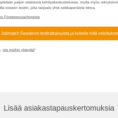
äytetään paljon sisäisissä kehityskeskusteluissa, mutta myös rekrytoinn
a toiseen testiin, joka tarjoaisi yhtä seikkaperäistä tietoa.
s Företagscoachingista
 Jobmatch Swedenin testiratkaisuista ja kokeile niitä veloitukset
a,
ota meihin yhteyttä
!
Lisää asiakastapauskertomuksia