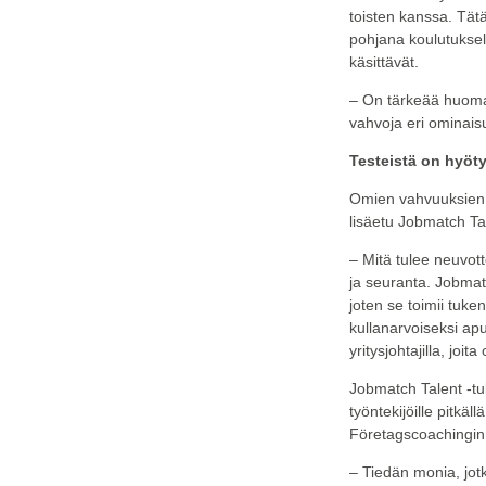
toisten kanssa. Tät
pohjana koulutuksell
käsittävät.
– On tärkeää huomata
vahvoja eri ominaisu
Testeistä on hyöt
Omien vahvuuksien t
lisäetu Jobmatch Tal
– Mitä tulee neuvott
ja seuranta. Jobmat
joten se toimii tuk
kullanarvoiseksi apu
yritysjohtajilla, joit
Jobmatch Talent -tul
työntekijöille pitkä
Företagscoachingin
– Tiedän monia, jotk