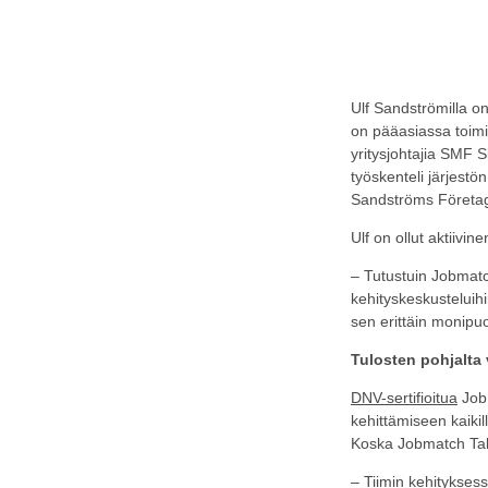
Ulf Sandströmilla o
on pääasiassa toimin
yritysjohtajia SMF 
työskenteli järjest
Sandströms Företag
Ulf on ollut aktiivi
– Tutustuin Jobmatc
kehityskeskusteluihi
sen erittäin monipuo
Tulosten pohjalta
DNV-sertifioitua
JobM
kehittämiseen kaikill
Koska Jobmatch Talen
– Tiimin kehitykse