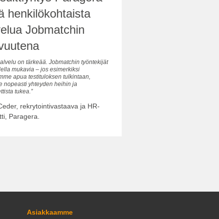
ä henkilökohtaista
velua Jobmatchin
vuutena
alvelu on tärkeää. Jobmatchin työntekijät
della mukavia – jos esimerkiksi
emme apua testituloksen tulkintaan,
nopeasti yhteyden heihin ja
tista tukea.”
eder, rekrytointivastaava ja HR-
tti, Paragera.
Asiakkaamme