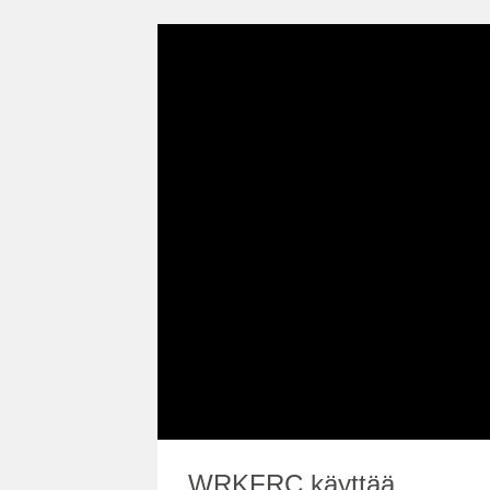
WRKFRC käyttää