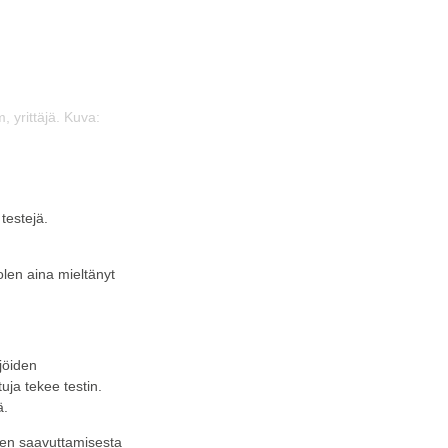
, yrittäjä. Kuva:
testejä.
olen aina mieltänyt
jöiden
tuja tekee testin.
ä.
sen saavuttamisesta