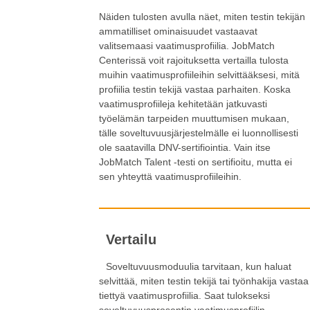
Näiden tulosten avulla näet, miten testin tekijän
ammatilliset ominaisuudet vastaavat
valitsemaasi vaatimusprofiilia. JobMatch
Centerissä voit rajoituksetta vertailla tulosta
muihin vaatimusprofiileihin selvittääksesi, mitä
profiilia testin tekijä vastaa parhaiten. Koska
vaatimusprofiileja kehitetään jatkuvasti
työelämän tarpeiden muuttumisen mukaan,
tälle soveltuvuusjärjestelmälle ei luonnollisesti
ole saatavilla DNV-sertifiointia. Vain itse
JobMatch Talent -testi on sertifioitu, mutta ei
sen yhteyttä vaatimusprofiileihin.
Vertailu
Soveltuvuusmoduulia tarvitaan, kun haluat
selvittää, miten testin tekijä tai työnhakija vastaa
tiettyä vaatimusprofiilia. Saat tulokseksi