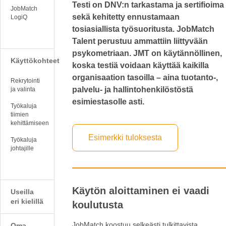
Testi on DNV:n tarkastama ja sertifioima
JobMatch
sekä kehitetty ennustamaan
LogiQ
tosiasiallista työsuoritusta. JobMatch
Talent perustuu ammattiin liittyvään
psykometriaan. JMT on käytännöllinen,
Käyttökohteet
koska testiä voidaan käyttää kaikilla
organisaation tasoilla – aina tuotanto-,
Rekrytointi
palvelu- ja hallintohenkilöstöstä
ja valinta
esimiestasolle asti.
Työkaluja
tiimien
kehittämiseen
Esimerkki tuloksesta
Työkaluja
johtajille
Käytön aloittaminen ei vaadi
Useilla
eri kielillä
koulutusta
JobMatch koostuu selkeästi tulkittavista
Oma