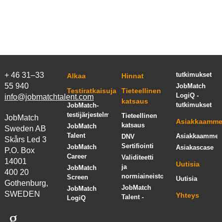
+ 46 31–33
tutkimukset
Alkaa
Hinnat
55 940
JobMatch
Testiratkaisuja
Tieteellinen
LogiQ -
info@jobmatchtalent.com
katsaus
tutkimukset
JobMatch-
testijärjestelmä
Tieteellinen
JobMatch
Asiakkaamm
katsaus
JobMatch
Sweden AB
Talent
Asiakkaamme
DNV
Skårs Led 3
Sertifiointi
JobMatch
Asiakascase
P.O. Box
Career
Validiteetti
14001
Uutisia
ja
JobMatch
400 20
normiaineisto
Screen
Uutisia
Gothenburg,
JobMatch
JobMatch
SWEDEN
Yhteys
Talent -
LogiQ