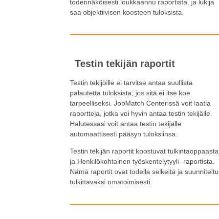
todennäköisesti loukkaannu raportista, ja lukija
saa objektiivisen koosteen tuloksista.
Testin tekijän raportit
Testin tekijöille ei tarvitse antaa suullista
palautetta tuloksista, jos sitä ei itse koe
tarpeelliseksi. JobMatch Centerissä voit laatia
raportteja, jotka voi hyvin antaa testin tekijälle.
Halutessasi voit antaa testin tekijälle
automaattisesti pääsyn tuloksiinsa.
Testin tekijän raportit koostuvat tulkintaoppaasta
ja Henkilökohtainen työskentelytyyli -raportista.
Nämä raportit ovat todella selkeitä ja suunniteltu
tulkittavaksi omatoimisesti.