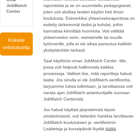
JobMatch
raporteista ja se on suunniteltu pedagogisesti,
Center
joten voit aloittaa testien käytön heti ilman
koulutusta. Esimerkiksi yhteenvetoraportissa on
esitetty tärkeimmät tiedot ja kohdat, joihin
kannattaa kiinnittää huomiota. Voit välittää
yhteenvedon esim. esimiehelle tai muulle
Kokeile
työtoverille, jolla ei ole aikaa paneutua kaikkiin
veloituksetta
yksityiskohtiin tarkasti.
Saat käyttöösi oman JobMatch Center -tilin,
jossa voit helposti hallinnoida kaikkia
prosesseja. Valitset itse, mitä raportteja haluat
laatia. Jos sinulla ei ole JobMatch-sertifiointia,
tarjoamme tukea tulkintaan, ja tarvittaessa voit
varata ajan JobMatch-asiantuntijalle suoraan
JobMatch Centeristä.
Jos haluat käyttää järjestelmää täysin
omatoimisesti, voit tietenkin hankkia tarvittavan
JobMatch-koulutuksen ja -sertifioinnin.
Lisätietoja ja kurssipäivät löydät
täältä
.