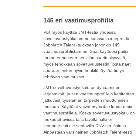
145 eri vaatimusprofiilia
Voit myös käyttää JMT-testiä yhdessä
soveltuvuustyökalumme kanssa ja integroida
JobMatch Talent -tuloksen johonkin 145
vaatimusprofiilistamme. Saat käyttöösi paitsi
tarkan ennusteen henkilön suorituskyvystä,
myös tehokkaan soveltuvuustestin, josta näet
suoraan, miten hyvin henkilö täyttää tietyn
tehtävän vaatimukset.
JMT-soveltuvuustyökalu on dynaaminen
järjestelmä, ja sen vaatimusprofiileja kehitetään
jatkuvasti työelämän tarpeiden muuttumisen
mukaan. Käyttäjät voivat myös itse luoda omia
vaatimusprofiileja. Koska soveltuvuustyökalu on
mukautettavissa tällä tavalla, sille ei
luonnollisesti ole saatavilla DNV-sertifiointia.
Ainoastaan varsinainen JobMatch Talent -testi