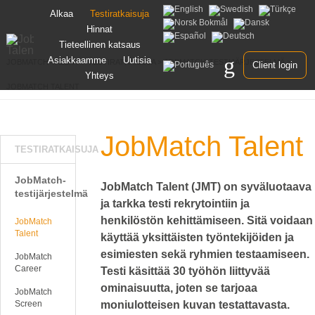
Siirry
Alkaa
Testiratkaisuja
sisältöön
Hinnat
Tieteellinen katsaus
Asiakkaamme
Uutisia
JOBMATCH TALENT
>
TESTIRATKAISUJA
>
JOBMATCH-TESTIJÄRJESTELMÄ
>
Client login
Yhteys
JOBMATCH TALENT
JobMatch Talent
TESTIRATKAISUJA
JobMatch-
JobMatch Talent (JMT) on syväluotaava
testijärjestelmä
ja tarkka testi rekrytointiin ja
henkilöstön kehittämiseen. Sitä voidaan
JobMatch
Talent
käyttää yksittäisten työntekijöiden ja
esimiesten sekä ryhmien testaamiseen.
JobMatch
Career
Testi käsittää 30 työhön liittyvää
ominaisuutta, joten se tarjoaa
JobMatch
Screen
moniulotteisen kuvan testattavasta.