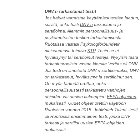
DNV:n tarkastamat testit
Jos haluat varmistaa käyttämiesi testien laadun,
selvitä, onko testi
DNV:n
tarkastama ja
sertifioima. Aiemmin persoonallisuus- ja
psykometristen testien tarkastamisesta
Ruotsissa vastasi Psykologförbundetin
alaisuudessa toimiva
STP
. Tosin se ei
hyväksynyt tai sertifioinut testejä. Nykyisin tästä
tarkastusroolista vastaa Norske Veritas eli DNV.
Jos testi on ilmoitettu DNV:n sertifioimaksi, DNV
on tarkastanut, hyväksynyt ja sertifioinut sen.
On myös tärkeää erottaa, onko
persoonallisuustesti tarkastettu vanhojen
ohjeiden vai uusien tiukempien
EFPA-ohjeiden
mukaisesti. Uudet ohjeet otettiin käyttöön
Ruotsissa vuonna 2015. JobMatch Talent -testi
oli Ruotsissa ensimmäinen testi, jonka DNV
tarkasti ja sertifioi uusien EFPA-ohjeiden
mukaisesti.