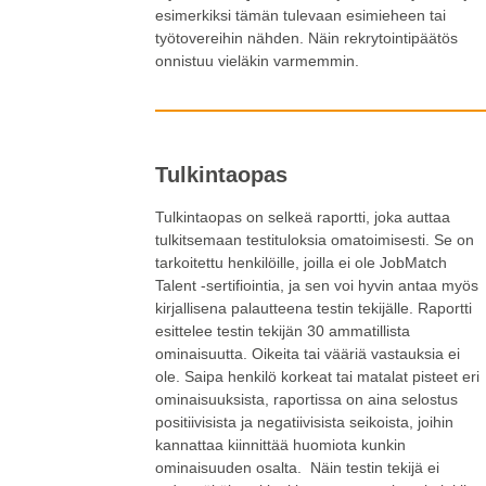
esimerkiksi tämän tulevaan esimieheen tai
työtovereihin nähden. Näin rekrytointipäätös
onnistuu vieläkin varmemmin.
Tulkintaopas
Tulkintaopas on selkeä raportti, joka auttaa
tulkitsemaan testituloksia omatoimisesti. Se on
tarkoitettu henkilöille, joilla ei ole JobMatch
Talent -sertifiointia, ja sen voi hyvin antaa myös
kirjallisena palautteena testin tekijälle. Raportti
esittelee testin tekijän 30 ammatillista
ominaisuutta. Oikeita tai vääriä vastauksia ei
ole. Saipa henkilö korkeat tai matalat pisteet eri
ominaisuuksista, raportissa on aina selostus
positiivisista ja negatiivisista seikoista, joihin
kannattaa kiinnittää huomiota kunkin
ominaisuuden osalta. Näin testin tekijä ei