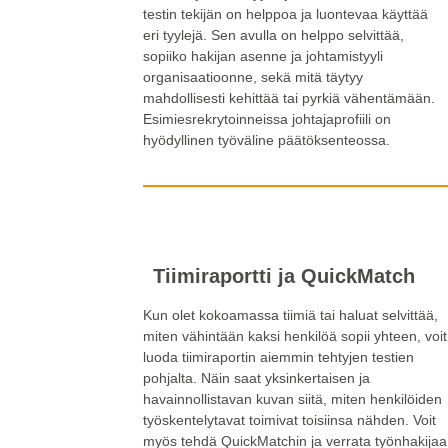
testin tekijän on helppoa ja luontevaa käyttää
eri tyylejä. Sen avulla on helppo selvittää,
sopiiko hakijan asenne ja johtamistyyli
organisaatioonne, sekä mitä täytyy
mahdollisesti kehittää tai pyrkiä vähentämään.
Esimiesrekrytoinneissa johtajaprofiili on
hyödyllinen työväline päätöksenteossa.
Tiimiraportti ja QuickMatch
Kun olet kokoamassa tiimiä tai haluat selvittää,
miten vähintään kaksi henkilöä sopii yhteen, voit
luoda tiimiraportin aiemmin tehtyjen testien
pohjalta. Näin saat yksinkertaisen ja
havainnollistavan kuvan siitä, miten henkilöiden
työskentelytavat toimivat toisiinsa nähden. Voit
myös tehdä QuickMatchin ja verrata työnhakijaa