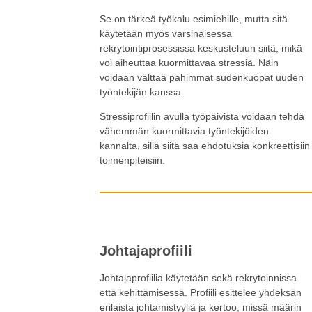
Se on tärkeä työkalu esimiehille, mutta sitä
käytetään myös varsinaisessa
rekrytointiprosessissa keskusteluun siitä, mikä
voi aiheuttaa kuormittavaa stressiä. Näin
voidaan välttää pahimmat sudenkuopat uuden
työntekijän kanssa.
Stressiprofiilin avulla työpäivistä voidaan tehdä
vähemmän kuormittavia työntekijöiden
kannalta, sillä siitä saa ehdotuksia konkreettisiin
toimenpiteisiin.
Johtajaprofiili
Johtajaprofiilia käytetään sekä rekrytoinnissa
että kehittämisessä. Profiili esittelee yhdeksän
erilaista johtamistyyliä ja kertoo, missä määrin