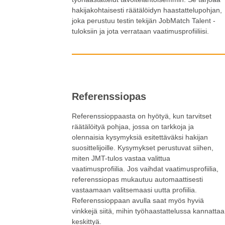
hakijakohtaisesti räätälöidyn haastattelupohjan,
joka perustuu testin tekijän JobMatch Talent -
tuloksiin ja jota verrataan vaatimusprofiiliisi.
Referenssiopas
Referenssioppaasta on hyötyä, kun tarvitset
räätälöityä pohjaa, jossa on tarkkoja ja
olennaisia kysymyksiä esitettäväksi hakijan
suosittelijoille. Kysymykset perustuvat siihen,
miten JMT-tulos vastaa valittua
vaatimusprofiilia. Jos vaihdat vaatimusprofiilia,
referenssiopas mukautuu automaattisesti
vastaamaan valitsemaasi uutta profiilia.
Referenssioppaan avulla saat myös hyviä
vinkkejä siitä, mihin työhaastattelussa kannattaa
keskittyä.