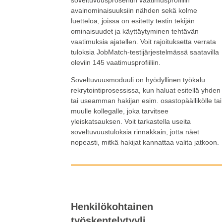
soveltuvuusprosentin vaatimusprofiilin
avainominaisuuksiin nähden sekä kolme
luetteloa, joissa on esitetty testin tekijän
ominaisuudet ja käyttäytyminen tehtävän
vaatimuksia ajatellen. Voit rajoituksetta verrata
tuloksia JobMatch-testijärjestelmässä saatavilla
oleviin 145 vaatimusprofiiliin.
Soveltuvuusmoduuli on hyödyllinen työkalu
rekrytointiprosessissa, kun haluat esitellä yhden
tai useamman hakijan esim. osastopäällikölle tai
muulle kollegalle, joka tarvitsee
yleiskatsauksen. Voit tarkastella useita
soveltuvuustuloksia rinnakkain, jotta näet
nopeasti, mitkä hakijat kannattaa valita jatkoon.
Henkilökohtainen
työskentelytyyli