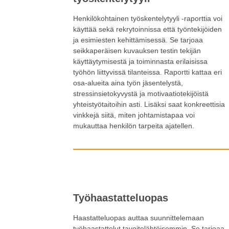
Henkilökohtainen työskentelytyyli -raporttia voi
käyttää sekä rekrytoinnissa että työntekijöiden
ja esimiesten kehittämisessä. Se tarjoaa
seikkaperäisen kuvauksen testin tekijän
käyttäytymisestä ja toiminnasta erilaisissa
työhön liittyvissä tilanteissa. Raportti kattaa eri
osa-alueita aina työn jäsentelystä,
stressinsietokyvystä ja motivaatiotekijöistä
yhteistyötaitoihin asti. Lisäksi saat konkreettisia
vinkkejä siitä, miten johtamistapaa voi
mukauttaa henkilön tarpeita ajatellen.
Työhaastatteluopas
Haastatteluopas auttaa suunnittelemaan
työhaastattelut tavoitelähtöisemmin. Se tarjoaa