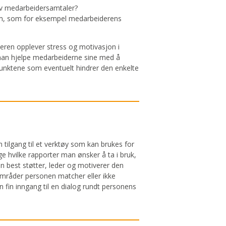
av medarbeidersamtaler?
m, som for eksempel medarbeiderens
eren opplever stress og motivasjon i
n man hjelpe medarbeiderne sine med å
e punktene som eventuelt hindrer den enkelte
tilgang til et verktøy som kan brukes for
ge hvilke rapporter man ønsker å ta i bruk,
n best støtter, leder og motiverer den
områder personen matcher eller ikke
n fin inngang til en dialog rundt personens