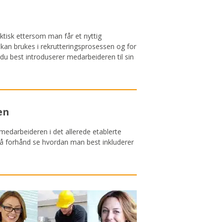
tisk ettersom man får et nyttig
an brukes i rekrutteringsprosessen og for
du best introduserer medarbeideren til sin
en
 medarbeideren i det allerede etablerte
på forhånd se hvordan man best inkluderer