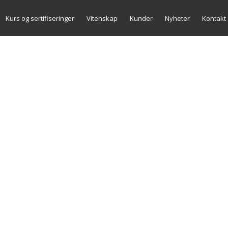
Hopp
Kurs og sertifiseringer
Vitenskap
Kunder
Nyheter
Kontakt
til
innholdet