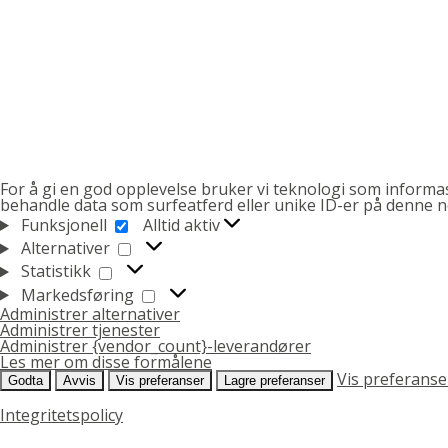
For å gi en god opplevelse bruker vi teknologi som informasj
behandle data som surfeatferd eller unike ID-er på denne net
FUNKSJONELL
Funksjonell
Alltid aktiv
ALTERNATIVER
Alternativer
STATISTIKK
Statistikk
MARKEDSFØRING
Markedsføring
Administrer alternativer
Administrer tjenester
Administrer {vendor_count}-leverandører
Les mer om disse formålene
Vis preferanse
Godta
Avvis
Vis preferanser
Lagre preferanser
Integritetspolicy