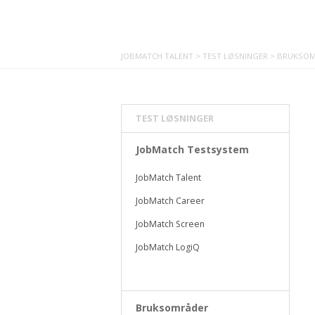
JOBMATCH TALENT
>
TEST LØSNINGER
>
BRUKSOM
TEST LØSNINGER
JobMatch Testsystem
JobMatch Talent
JobMatch Career
JobMatch Screen
JobMatch LogiQ
Bruksområder