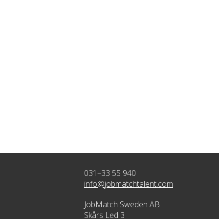
031–33 55 940
info@jobmatchtalent.com
JobMatch Sweden AB
Skårs Led 3