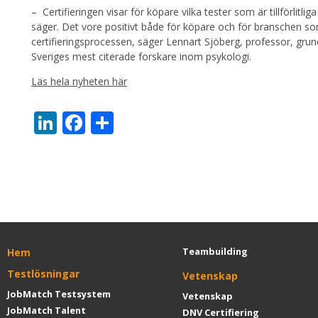
– Certifieringen visar för köpare vilka tester som är tillförlitl
säger. Det vore positivt både för köpare och för branschen s
certifieringsprocessen, säger Lennart Sjöberg, professor, gr
Sveriges mest citerade forskare inom psykologi.
Läs hela nyheten här
LinkedIn
Facebook
Dela
Teambuilding
Hem
Testlösningar
Vetenskap
JobMatch Testsystem
Vetenskap
JobMatch Talent
DNV Certifiering