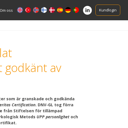
Kundlogin
Om oss
lat
t godkänt av
ster som är granskade och godkända
ritas Certification
. DNV-GL tog förra
ge från Stiftelsen för tillämpad
sykologisk Metods
UPP personlighet
och
rtifikat.