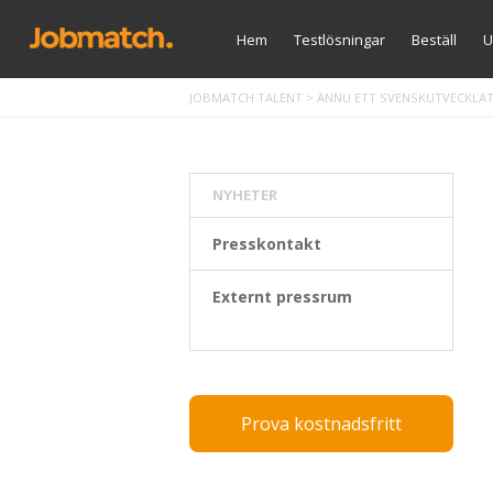
Hem
Testlösningar
Beställ
U
JOBMATCH TALENT
>
ÄNNU ETT SVENSKUTVECKLA
NYHETER
Presskontakt
Externt pressrum
Prova kostnadsfritt