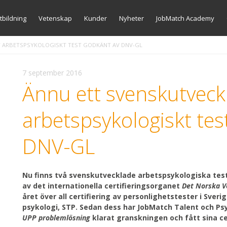
Gå
tbildning
Vetenskap
Kunder
Nyheter
JobMatch Academy
vidare
till
innehåll
T ARBETSPSYKOLOGISKT TEST GODKÄNT AV DNV-GL
7 september 2016
Ännu ett svenskutveck
arbetspsykologiskt tes
DNV-GL
Nu finns två svenskutvecklade arbetspsykologiska te
av det internationella certifieringsorganet
Det Norska Ve
året över all certifiering av personlighetstester i Sveri
psykologi, STP. Sedan dess har JobMatch Talent och P
UPP
problemlösning
klarat granskningen och fått sina ce