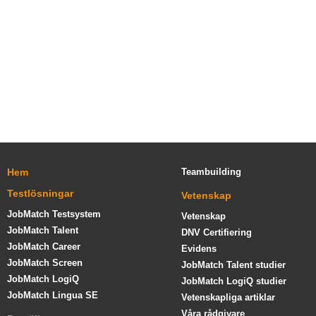
Hem
Teambuilding
Testlösningar
Vetenskap
JobMatch Testsystem
Vetenskap
JobMatch Talent
DNV Certifiering
JobMatch Career
Evidens
JobMatch Screen
JobMatch Talent studier
JobMatch LogiQ
JobMatch LogiQ studier
JobMatch Lingua SE
Vetenskapliga artiklar
Våra rådgivare