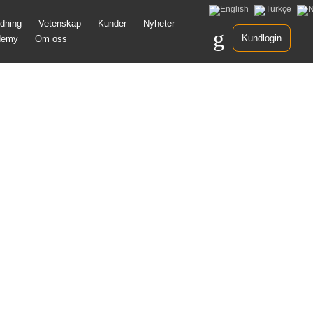
Gå
ldning
Vetenskap
Kunder
Nyheter
idare
Kundlogin
demy
Om oss
ll
nnehåll