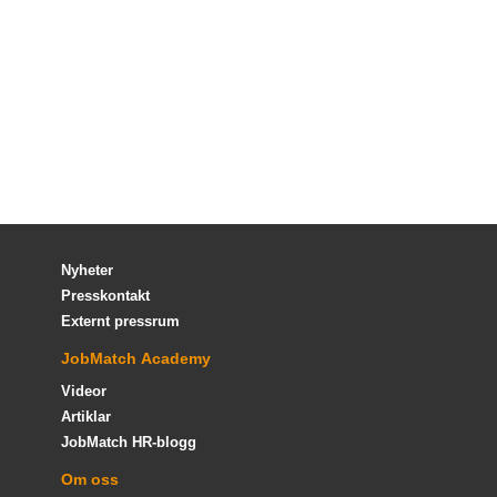
Nyheter
Presskontakt
Externt pressrum
JobMatch Academy
Videor
Artiklar
JobMatch HR-blogg
Om oss