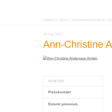
JOBMATCH TALENT
>
FORSKNINGSPROJEKTET SOM
10 maj 2017
Ann-Christine 
NYHETER
Presskontakt
Externt pressrum