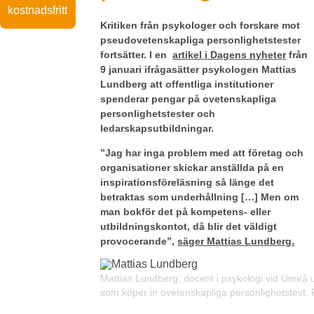
kostnadsfritt
Kritiken från psykologer och forskare mot
pseudovetenskapliga personlighetstester
fortsätter. I en
artikel i Dagens nyheter
från
9 januari ifrågasätter psykologen Mattias
Lundberg att offentliga institutioner
spenderar pengar på ovetenskapliga
personlighetstester och
ledarskapsutbildningar.
”Jag har inga problem med att företag och
organisationer skickar anställda på en
inspirationsföreläsning så länge det
betraktas som underhållning […] Men om
man bokför det på kompetens- eller
utbildningskontot, då blir det väldigt
provocerande”,
säger Mattias Lundberg.
Mattias Lundberg, docent i psykologi vid Umeå unive
som köper in ovetenskapliga personlighetstest. 