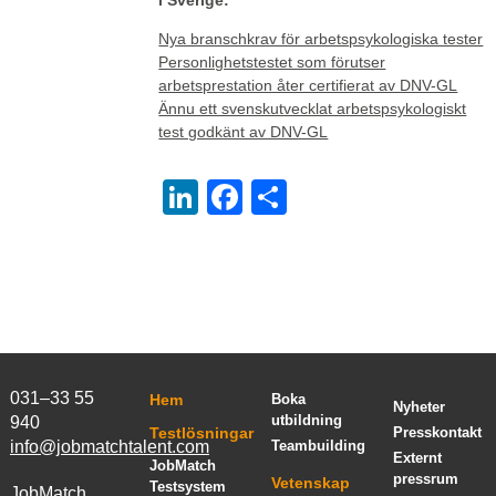
Nya branschkrav för arbetspsykologiska tester
Personlighetstestet som förutser
arbetsprestation åter certifierat av DNV-GL
Ännu ett svenskutvecklat arbetspsykologiskt
test godkänt av DNV-GL
LinkedIn
Facebook
Dela
031–33 55
Hem
Boka
Nyheter
utbildning
940
Testlösningar
Presskontakt
info@jobmatchtalent.com
Teambuilding
Externt
JobMatch
pressrum
Vetenskap
Testsystem
JobMatch