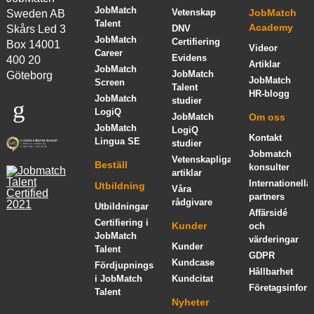
JobMatch
Vetenskap
JobMatch
Sweden AB
Talent
Academy
Skårs Led 3
DNV
JobMatch
Certifiering
Box 14001
Videor
Career
Evidens
400 20
Artiklar
JobMatch
JobMatch
Göteborg
JobMatch
Screen
Talent
HR-blogg
JobMatch
studier
LogiQ
JobMatch
Om oss
JobMatch
LogiQ
Kontakt
Lingua SE
studier
Jobmatch
Vetenskapliga
Beställ
konsulter
artiklar
Internationella
Utbildning
Våra
partners
rådgivare
Utbildningar
Affärsidé
Certifiering i
Kunder
och
JobMatch
värderingar
Kunder
Talent
GDPR
Kundcase
Fördjupningskurs
Hållbarhet
i JobMatch
Kundcitat
Företagsinform
Talent
Nyheter