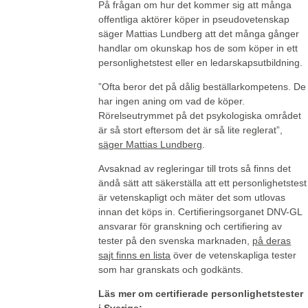
På frågan om hur det kommer sig att många
offentliga aktörer köper in pseudovetenskap
säger Mattias Lundberg att det många gånger
handlar om okunskap hos de som köper in ett
personlighetstest eller en ledarskapsutbildning.
”Ofta beror det på dålig beställarkompetens. De
har ingen aning om vad de köper.
Rörelseutrymmet på det psykologiska området
är så stort eftersom det är så lite reglerat”,
säger Mattias Lundberg
.
Avsaknad av regleringar till trots så finns det
ändå sätt att säkerställa att ett personlighetstest
är vetenskapligt och mäter det som utlovas
innan det köps in. Certifieringsorganet DNV-GL
ansvarar för granskning och certifiering av
tester på den svenska marknaden,
på deras
sajt finns en lista
över de vetenskapliga tester
som har granskats och godkänts.
Läs mer om certifierade personlighetstester
i Sverige: