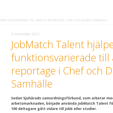
UNKTIONSVARIERADE TILL ARBETE, REPORTAGE I CHEF OCH DAGENS SAMHÄLLE
5 november 2021
JobMatch Talent hjälp
funktionsvarierade till
reportage i Chef och 
Samhälle
Sedan Sjuhärads samordningsförbund, som arbetar med
arbetsmarknaden, började använda JobMatch Talent för 
100 deltagare gått vidare till jobb eller studier.