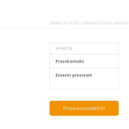
JOBMATCH TALENT
>
JOBMATCH TALENT HJÄLPER F
NYHETER
Presskontakt
Externt pressrum
Prova kostnadsfritt