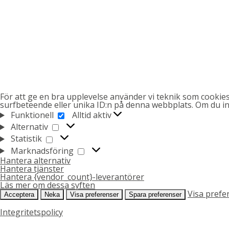
För att ge en bra upplevelse använder vi teknik som cookies
surfbeteende eller unika ID:n på denna webbplats. Om du int
FUNKTIONELL
Funktionell
Alltid aktiv
ALTERNATIV
Alternativ
STATISTIK
Statistik
MARKNADSFÖRING
Marknadsföring
Hantera alternativ
Hantera tjänster
Hantera {vendor_count}-leverantörer
Läs mer om dessa syften
Visa prefe
Acceptera
Neka
Visa preferenser
Spara preferenser
Integritetspolicy