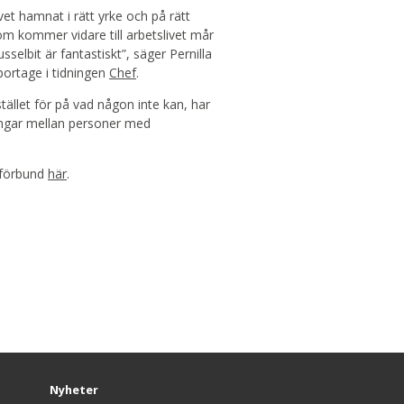
vet hamnat i rätt yrke och på rätt
som kommer vidare till arbetslivet mår
sselbit är fantastiskt”, säger
Pernilla
portage i tidningen
Chef
.
ället för på vad någon inte kan, har
ingar mellan personer med
sförbund
här
.
Nyheter