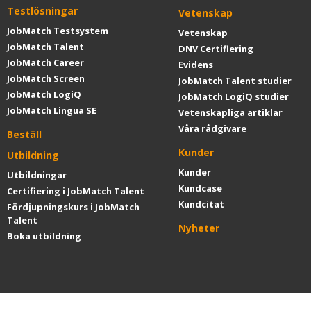
Testlösningar
Vetenskap
JobMatch Testsystem
Vetenskap
JobMatch Talent
DNV Certifiering
JobMatch Career
Evidens
JobMatch Screen
JobMatch Talent studier
JobMatch LogiQ
JobMatch LogiQ studier
JobMatch Lingua SE
Vetenskapliga artiklar
Våra rådgivare
Beställ
Kunder
Utbildning
Kunder
Utbildningar
Kundcase
Certifiering i JobMatch Talent
Kundcitat
Fördjupningskurs i JobMatch
Talent
Nyheter
Boka utbildning