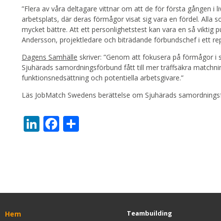
”
Flera av våra deltagare vittnar om att de för första gången i li
arbetsplats, där deras förmågor visat sig vara en fördel. Alla 
mycket bättre. Att ett personlighetstest kan vara en så viktig pu
Andersson, projektledare och biträdande förbundschef i ett re
Dagens Samhälle
skriver: ”
Genom att fokusera på förmågor i st
Sjuhärads samordningsförbund fått till mer träffsäkra matchn
funktionsnedsättning och potentiella arbetsgivare.”
Läs JobMatch Swedens berättelse om Sjuhärads samordning
LinkedIn
Facebook
Dela
Teambuilding
Hem