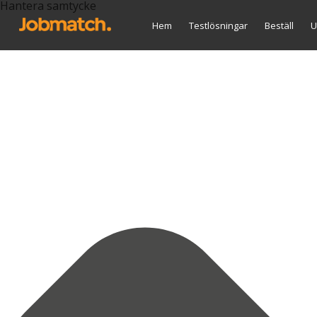
Hantera samtycke
Hem
Testlösningar
Beställ
U