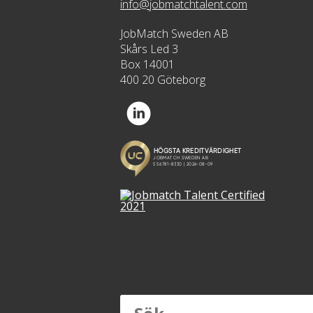
info@jobmatchtalent.com
JobMatch Sweden AB
Skårs Led 3
Box 14001
400 20 Göteborg