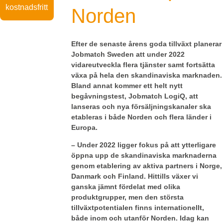
kostnadsfritt
Norden
Efter de senaste årens goda tillväxt planerar
Jobmatch Sweden att under 2022
vidareutveckla flera tjänster samt fortsätta
växa på hela den skandinaviska marknaden.
Bland annat kommer ett helt nytt
begåvningstest,
Jobmatch LogiQ,
att
lanseras och nya försäljningskanaler ska
etableras i både Norden och flera länder i
Europa.
– Under 2022 ligger fokus på att ytterligare
öppna upp de skandinaviska marknaderna
genom etablering av aktiva partners i Norge,
Danmark och Finland. Hittills växer vi
ganska jämnt fördelat med olika
produktgrupper, men den största
tillväxtpotentialen finns internationellt,
både inom och utanför Norden. I
dag kan