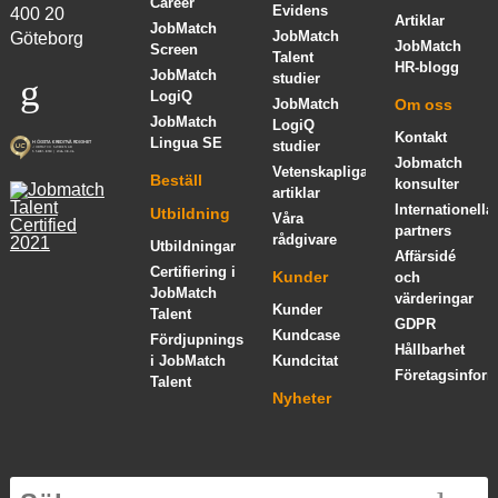
Career
Evidens
400 20
Artiklar
JobMatch
JobMatch
Göteborg
JobMatch
Screen
Talent
HR-blogg
JobMatch
studier
LogiQ
JobMatch
Om oss
JobMatch
LogiQ
Kontakt
Lingua SE
studier
Jobmatch
Vetenskapliga
Beställ
konsulter
artiklar
Internationella
Utbildning
Våra
partners
rådgivare
Utbildningar
Affärsidé
Certifiering i
Kunder
och
JobMatch
värderingar
Kunder
Talent
GDPR
Kundcase
Fördjupningskurs
Hållbarhet
i JobMatch
Kundcitat
Företagsinform
Talent
Nyheter