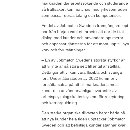
marknaden där arbetssökande och studerande
så träffsäkert kan matchas med yrkesområden
som passar deras talang och kompetenser.
En del av Jobmatch Swedens framgångsrecept
har från början varit ett arbetssätt där de i tät
dialog med kunder och användare optimerar
och anpassar tjänsterna för att möta upp till nya
krav och förutsättningar.
– En av Jobmatch Swedens största styrkor är
att vi inte är så stora sett till antal anställda.
Detta gör att vi kan vara flexibla och svänga
fort. Under återstoden av 2022 kommer vi
fortsätta satsa på att bli marknadens mest
kund- och användarvänliga leverantör av
arbetspsykologiska testsystem för rekrytering
och karriärguidning.
Den starka organiska tillväxten beror både på
att nya kunder hela tiden upptäcker Jobmatch
Sweden och att befintliga kunder stannar kvar