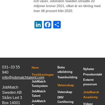
och växer. Jobmatch Sweden omsatte 20
miljoner kronor 2021, vilket är en ökning med
över 48 procent från 2020.
LinkedIn
Facebook
Dela
031–33 55
Hem
Boka
Nyheter
utbildning
940
Testlösningar
Presskontakt
info@jobmatchtalent.com
Teambuilding
Externt
JobMatch
pressrum
Vetenskap
Testsystem
JobMatch
JobMatch
Vetenskap
JobMatch
Sweden AB
Talent
Academy
Skårs Led 3
DNV
JobMatch
Certifiering
Box 14001
Videor