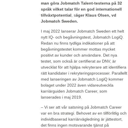
man göra Jobmatch Talent-testerna på 32
språk vilket talar för en god internationell
tillväxtpotential
, s
äger Klaus Olsen, vd
Jobmatch Sweden.
I maj 2022 lanserar Jobmatch Sweden ett helt
nytt IQ- och begåvningstest, Jobmatch LogiQ.
Redan nu finns tydliga indikationer på att
begåvningstestet kommer mottas mycket
positivt av kunder och användare. Det nya
testet, som också är certifierat av DNV, är
utvecklat för att hjälpa rekryterare att identifiera
rätt kandidater i rekryteringsprocesser. Parallellt
med lanseringen av Jobmatch LogiQ kommer
bolaget under 2022 även vidareutveckla
karriärguiden Jobmatch Career, som
lanserades i maj 2019.
– Vi ser att vår satsning på Jobmatch Career
var en bra strategi. Behovet av en tillförlitlig och
individbaserad karriärvägledning är jättestort,
det finns ingen motsvarande tjänst på