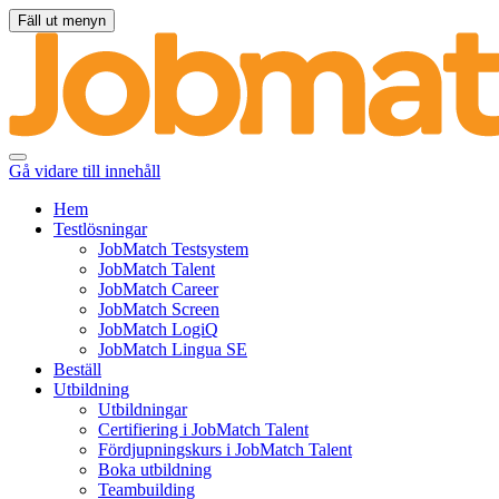
Fäll ut menyn
Gå vidare till innehåll
Hem
Testlösningar
JobMatch Testsystem
JobMatch Talent
JobMatch Career
JobMatch Screen
JobMatch LogiQ
JobMatch Lingua SE
Beställ
Utbildning
Utbildningar
Certifiering i JobMatch Talent
Fördjupningskurs i JobMatch Talent
Boka utbildning
Teambuilding