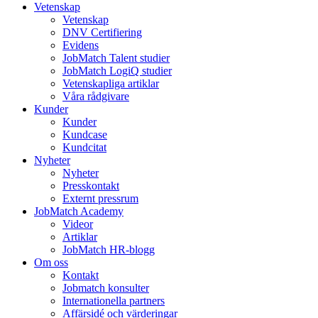
Vetenskap
Vetenskap
DNV Certifiering
Evidens
JobMatch Talent studier
JobMatch LogiQ studier
Vetenskapliga artiklar
Våra rådgivare
Kunder
Kunder
Kundcase
Kundcitat
Nyheter
Nyheter
Presskontakt
Externt pressrum
JobMatch Academy
Videor
Artiklar
JobMatch HR-blogg
Om oss
Kontakt
Jobmatch konsulter
Internationella partners
Affärsidé och värderingar