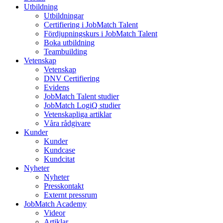
Utbildning
Utbildningar
Certifiering i JobMatch Talent
Fördjupningskurs i JobMatch Talent
Boka utbildning
Teambuilding
Vetenskap
Vetenskap
DNV Certifiering
Evidens
JobMatch Talent studier
JobMatch LogiQ studier
Vetenskapliga artiklar
Våra rådgivare
Kunder
Kunder
Kundcase
Kundcitat
Nyheter
Nyheter
Presskontakt
Externt pressrum
JobMatch Academy
Videor
Artiklar