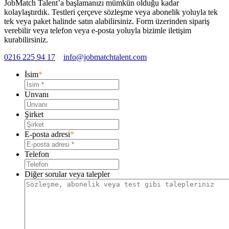
JobMatch Talent’a başlamanızı mümkün olduğu kadar
kolaylaştırdık. Testleri çerçeve sözleşme veya abonelik yoluyla tek
tek veya paket halinde satın alabilirsiniz. Form üzerinden sipariş
verebilir veya telefon veya e-posta yoluyla bizimle iletişim
kurabilirsiniz.
0216 225 94 17
info@jobmatchtalent.com
İsim
*
Unvanı
Şirket
E-posta adresi
*
Telefon
Diğer sorular veya talepler