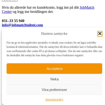
Hvis du allerede har en kundekonto, logg inn på ditt
JobMatch
Center
og legg inn bestillingen der.
031–33 55 940
info@jobmatchtalent.com
Hantera samtycke
JobMatch Sweden AB
Skårs Led 3
Box 14001
För att ge en bra upplevelse använder vi teknik som cookies för att lagra och/eller
400 20 Göteborg
komma åt enhetsinformation. När du samtycker till dessa tekniker kan vi behandla data
som surfbeteende eller unika ID:n på denna webbplats. Om du inte samtycker eller om
du återkallar ditt samtycke kan detta påverka vissa funktioner negativt.
Acceptera
Neka
Visa preferenser
Integritetspolicy
Hem