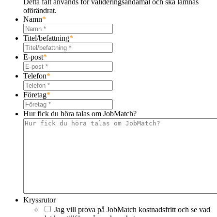
Detta fält används för valideringsändamål och ska lämnas
oförändrat.
Namn
*
Titel/befattning
*
E-post
*
Telefon
*
Företag
*
Hur fick du höra talas om JobMatch?
Kryssrutor
Jag vill prova på JobMatch kostnadsfritt och se vad