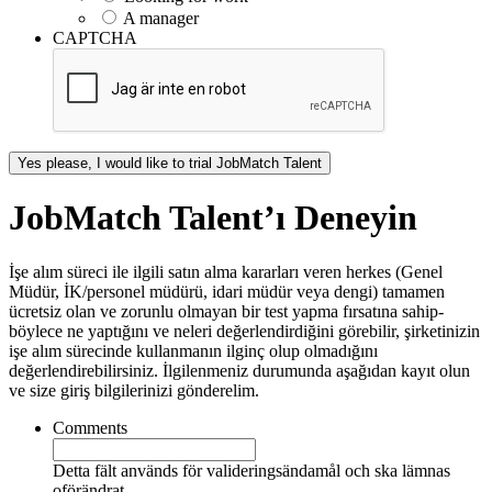
A manager
CAPTCHA
Yes please, I would like to trial JobMatch Talent
JobMatch Talent’ı Deneyin
İşe alım süreci ile ilgili satın alma kararları veren herkes (Genel
Müdür, İK/personel müdürü, idari müdür veya dengi) tamamen
ücretsiz olan ve zorunlu olmayan bir test yapma fırsatına sahip-
böylece ne yaptığını ve neleri değerlendirdiğini görebilir, şirketinizin
işe alım sürecinde kullanmanın ilginç olup olmadığını
değerlendirebilirsiniz. İlgilenmeniz durumunda aşağıdan kayıt olun
ve size giriş bilgilerinizi gönderelim.
Comments
Detta fält används för valideringsändamål och ska lämnas
oförändrat.