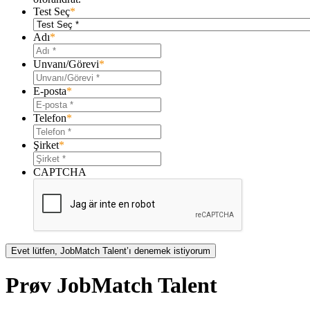
Test Seç
*
Adı
*
Unvanı/Görevi
*
E-posta
*
Telefon
*
Şirket
*
CAPTCHA
Evet lütfen, JobMatch Talent’ı denemek istiyorum
Prøv JobMatch Talent