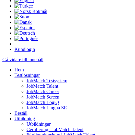
Kundlogin
Gå vidare till innehåll
Hem
Testlösningar
JobMatch Testsystem
JobMatch Talent
JobMatch Career
JobMatch Screen
JobMatch LogiQ
JobMatch Lingua SE
Beställ
Utbildning
Utbildningar
Certifiering i JobMatch Talent
Fördjupningskurs i JobMatch Talent