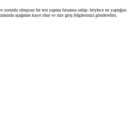
ve zorunlu olmayan bir test yapma fırsatına sahip- böylece ne yaptığını
rumunda aşağıdan kayıt olun ve size giriş bilgilerinizi gönderelim.