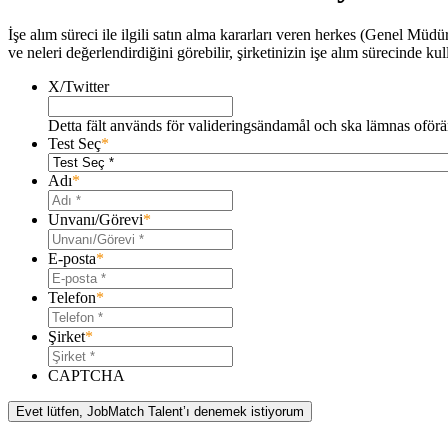
İşe alım süreci ile ilgili satın alma kararları veren herkes (Genel Mü
ve neleri değerlendirdiğini görebilir, şirketinizin işe alım sürecinde k
X/Twitter
Detta fält används för valideringsändamål och ska lämnas oförä
Test Seç
*
Adı
*
Unvanı/Görevi
*
E-posta
*
Telefon
*
Şirket
*
CAPTCHA
Evet lütfen, JobMatch Talent’ı denemek istiyorum