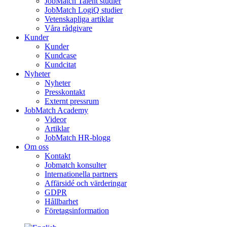
JobMatch Talent studier
JobMatch LogiQ studier
Vetenskapliga artiklar
Våra rådgivare
Kunder
Kunder
Kundcase
Kundcitat
Nyheter
Nyheter
Presskontakt
Externt pressrum
JobMatch Academy
Videor
Artiklar
JobMatch HR-blogg
Om oss
Kontakt
Jobmatch konsulter
Internationella partners
Affärsidé och värderingar
GDPR
Hållbarhet
Företagsinformation