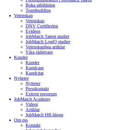
Boka utbildning
Teambuilding
Vetenskap
Vetenskap
DNV Certifiering
Evidens
JobMatch Talent studier
JobMatch LogiQ studier
Vetenskapliga artiklar
Våra rådgivare
Kunder
Kunder
Kundcase
Kundcitat
Nyheter
Nyheter
Presskontakt
Externt pressrum
JobMatch Academy
Videor
Artiklar
JobMatch HR-blogg
Om oss
Kontakt