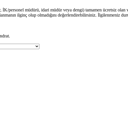
dür, İK/personel müdürü, idari müdür veya dengi) tamamen ücretsiz olan 
ullanmanın ilginç olup olmadığını değerlendirebilirsiniz. İlgilenmeniz du
ndrat.