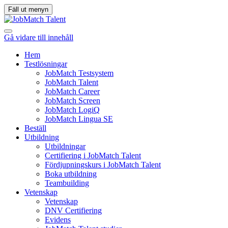
Fäll ut menyn
Gå vidare till innehåll
Hem
Testlösningar
JobMatch Testsystem
JobMatch Talent
JobMatch Career
JobMatch Screen
JobMatch LogiQ
JobMatch Lingua SE
Beställ
Utbildning
Utbildningar
Certifiering i JobMatch Talent
Fördjupningskurs i JobMatch Talent
Boka utbildning
Teambuilding
Vetenskap
Vetenskap
DNV Certifiering
Evidens