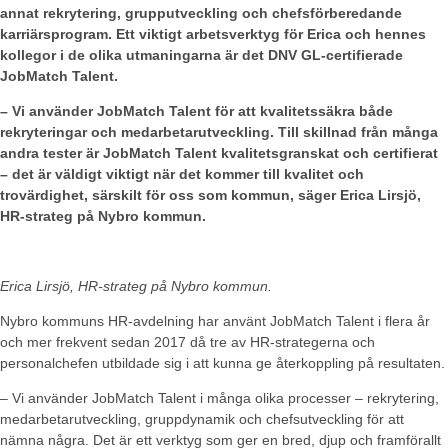
annat rekrytering, grupputveckling och chefsförberedande
karriärsprogram. Ett viktigt arbetsverktyg för Erica och hennes
kollegor i de olika utmaningarna är det DNV GL-certifierade
JobMatch Talent.
– Vi använder JobMatch Talent för att kvalitetssäkra både
rekryteringar och medarbetarutveckling. Till skillnad från många
andra tester är JobMatch Talent kvalitetsgranskat och certifierat
– det är väldigt viktigt när det kommer till kvalitet och
trovärdighet, särskilt för oss som kommun, säger Erica Lirsjö,
HR-strateg på Nybro kommun.
Erica Lirsjö, HR-strateg på Nybro kommun.
Nybro kommuns HR-avdelning har använt JobMatch Talent i flera år
och mer frekvent sedan 2017 då tre av HR-strategerna och
personalchefen utbildade sig i att kunna ge återkoppling på resultaten.
– Vi använder JobMatch Talent i många olika processer – rekrytering,
medarbetarutveckling, gruppdynamik och chefsutveckling för att
nämna några. Det är ett verktyg som ger en bred, djup och framförallt