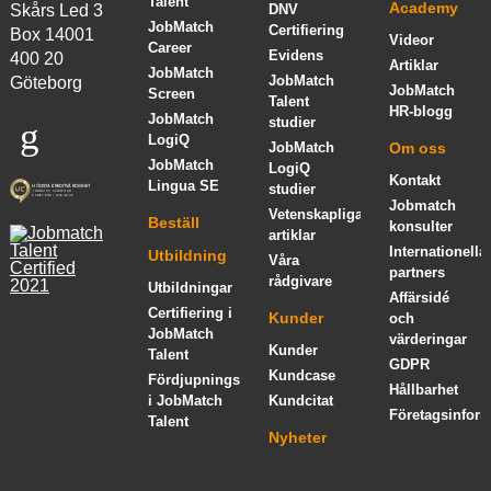
Talent
Academy
Skårs Led 3
DNV
JobMatch
Certifiering
Box 14001
Videor
Career
Evidens
400 20
Artiklar
JobMatch
JobMatch
Göteborg
JobMatch
Screen
Talent
HR-blogg
JobMatch
studier
LogiQ
JobMatch
Om oss
JobMatch
LogiQ
Kontakt
Lingua SE
studier
Jobmatch
Vetenskapliga
Beställ
konsulter
artiklar
Internationella
Utbildning
Våra
partners
rådgivare
Utbildningar
Affärsidé
Certifiering i
Kunder
och
JobMatch
värderingar
Kunder
Talent
GDPR
Kundcase
Fördjupningskurs
Hållbarhet
i JobMatch
Kundcitat
Företagsinform
Talent
Nyheter