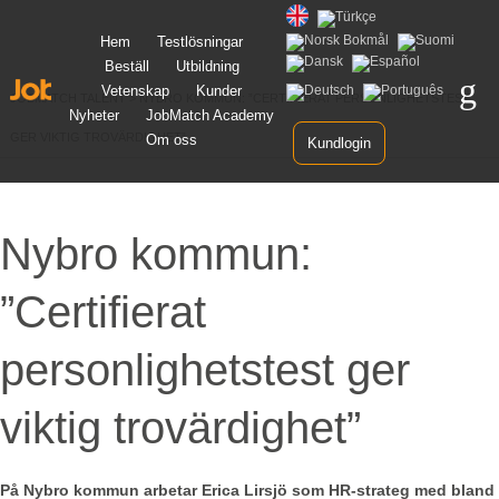
Gå
Hem
Testlösningar
vidare
Beställ
Utbildning
till
innehåll
Vetenskap
Kunder
JOBMATCH TALENT
>
NYBRO KOMMUN: ”CERTIFIERAT PERSONLIGHETSTEST
Nyheter
JobMatch Academy
GER VIKTIG TROVÄRDIGHET”
Om oss
Kundlogin
Nybro kommun:
”Certifierat
personlighetstest ger
viktig trovärdighet”
På Nybro kommun arbetar Erica Lirsjö som HR-strateg med bland