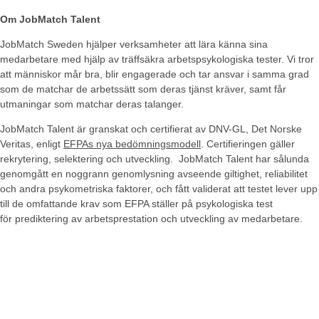
Om JobMatch Talent
JobMatch Sweden hjälper verksamheter att lära känna sina
medarbetare med hjälp av träffsäkra arbetspsykologiska tester. Vi tror
att människor mår bra, blir engagerade och tar ansvar i samma grad
som de matchar de arbetssätt som deras tjänst kräver, samt får
utmaningar som matchar deras talanger.
JobMatch Talent är granskat och certifierat av DNV-GL, Det Norske
Veritas, enligt
EFPAs nya bedömningsmodell
. Certifieringen gäller
rekrytering, selektering och utveckling. JobMatch Talent har sålunda
genomgått en noggrann genomlysning avseende giltighet, reliabilitet
och andra psykometriska faktorer, och fått validerat att testet lever upp
till de omfattande krav som EFPA ställer på psykologiska test
för prediktering av arbetsprestation och utveckling av medarbetare.