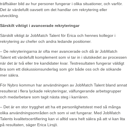
träffsäker bild av hur personer fungerar i olika situationer, och varför.
Det är värdefullt oavsett om det handlar om rekrytering eller
utveckling.
Särskilt viktigt i avancerade rekryteringar
Särskilt viktigt är JobMatch Talent för Erica och hennes kollegor i
rekrytering av chefer och andra ledande positioner.
– De rekryteringarna är ofta mer avancerade och då är JobMatch
Talent ett värdefullt komplement som vi tar in i slutskedet av processen
när det är två eller tre kandidater kvar. Testresultaten fungerar väldigt
bra som ett diskussionsunderlag som gör både oss och de sökande
mer säkra.
För Nybro kommun har användningen av JobMatch Talent bland annat
resulterat i flera lyckade rekryteringar, välfungerande arbetsgrupper
och medarbetare som tagit nästa steg i karriären.
– Det är en stor trygghet att ha ett personlighetstest med så många
olika användningsområden och som vi vet fungerar. Med JobMatch
Talents kvalitetscertifiering kan vi alltid vara helt säkra på att vi kan lita
på resultaten, säger Erica Lirsjö.