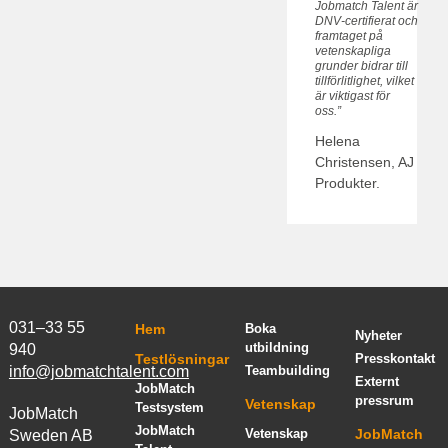
Jobmatch Talent är
DNV-certifierat och
framtaget på
vetenskapliga
grunder bidrar till
tillförlitlighet, vilket
är viktigast för
oss.”
Helena
Christensen, AJ
Produkter.
031–33 55
Hem
Boka
Nyheter
utbildning
940
Testlösningar
Presskontakt
info@jobmatchtalent.com
Teambuilding
Externt
JobMatch
pressrum
Vetenskap
Testsystem
JobMatch
JobMatch
Vetenskap
JobMatch
Sweden AB