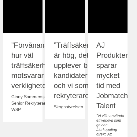
”Förvånansvärt
”Träffsäkerheten
AJ
hur väl
är hög, det
Produkter
träffsäkerheten
upplever både
sparar
motsvarar
kandidaterna
mycket
verkligheten”
och vi som
tid med
rekryterare”
Jobmatch
Ginny Sommensjö,
Senior Rekryterare på
Talent
Skogsstyrelsen
WSP
”Vi ville använda
ett verktyg som
gav en
återkoppling
direkt. Att