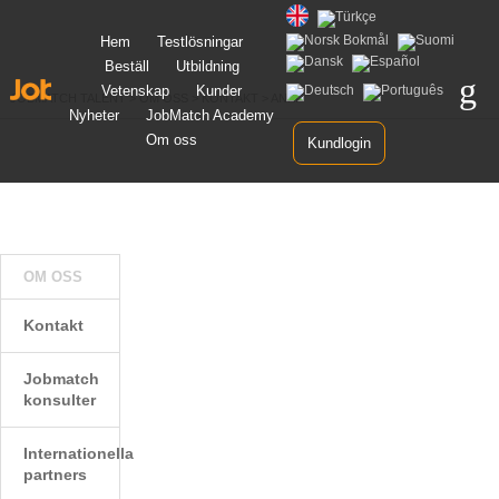
Gå
Hem
Testlösningar
vidare
Beställ
Utbildning
till
innehåll
Vetenskap
Kunder
JOBMATCH TALENT
>
OM OSS
>
KONTAKT
>
ANKI
Nyheter
JobMatch Academy
Om oss
Kundlogin
OM OSS
Kontakt
Jobmatch
konsulter
Internationella
partners