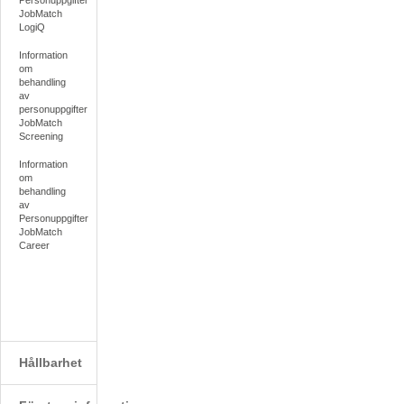
Personuppgifter
JobMatch
LogiQ
Information
om
behandling
av
personuppgifter
JobMatch
Screening
Information
om
behandling
av
Personuppgifter
JobMatch
Career
Hållbarhet