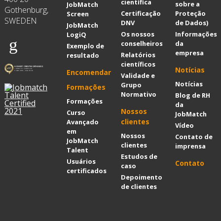
científica
sobre a
JobMatch
Gothenburg,
Certificação
Proteção
Screen
SWEDEN
DNV
de Dados)
JobMatch
Os nossos
Informações
LogiQ
conselheiros
da
Exemplo de
empresa
Relatórios
resultado
científicos
Notícias
Encomendar
Validade e
Notícias
Grupo
Formações
Normativo
Blog de RH
Formações
da
Nossos
Curso
JobMatch
clientes
Avançado
Vídeo
em
Nossos
Contato de
JobMatch
clientes
imprensa
Talent
Estudos de
Usuários
Contato
caso
certificados
Depoimentos
de clientes