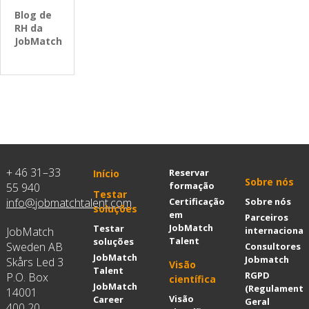
Blog de
RH da
JobMatch
+ 46 31–33
Reservar
Início
Sobre nós
formação
55 940
Testar
info@jobmatchtalent.com
Certificação
Sobre nós
soluções
em
Parceiros
JobMatch
Testar
JobMatch
internacionai
Talent
soluções
Sweden AB
Consultores
JobMatch
Jobmatch
Skårs Led 3
Visão
Talent
RGPD
P.O. Box
científica
JobMatch
(Regulament
14001
Visão
Career
Geral
400 20