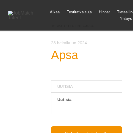
Siirr
Alkaa
Testiratkaisuja
Hinnat
Tieteelli
sisä
Yhteys
JOBMATCH TALENT
>
APSA
28 helmikuun 2024
Apsa
UUTISIA
Uutisia