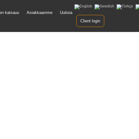
y
nen katsaus
Asiakkaamme
Uutisia
ltöön
Client login