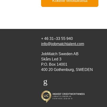
Kokeile veloituksetta
+ 46 31–33 55 940
info@jobmatchtalent.com
JobMatch Sweden AB
Skårs Led 3
P.O. Box 14001
400 20 Gothenburg, SWEDEN