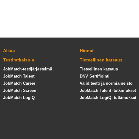
Alkaa
Hinnat
Testiratkaisuja
Tieteellinen katsaus
JobMatch-testijärjestelmä
Tieteellinen katsaus
JobMatch Talent
DNV Sertifiointi
JobMatch Career
Validiteetti ja normiaineisto
JobMatch Screen
JobMatch Talent -tutkimukset
JobMatch LogiQ
JobMatch LogiQ -tutkimukset