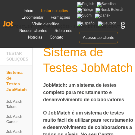
Pular
Início
Testar soluções
para
Encomendar
Formações
o
conteúdo
Visão científica
JOBMATCH TALENT
>
TESTAR SOLUÇÕES
>
SISTEMA DE TESTES JOBMATCH
Nossos clientes
Sobre nós
Notícias
Contato
Acesso ao cliente
Sistema de
TESTAR
SOLUÇÕES
Testes JobMatch
Sistema
de
Testes
JobMatch: um sistema de testes
JobMatch
completo para recrutamento e
desenvolvimento de colaboradores
JobMatch
Talent
O JobMatch é um sistema de testes
JobMatch
muito fácil de utilizar para recrutamento
Career
e desenvolvimento de colaboradores a
JobMatch
todos os níveis. No seu Centro