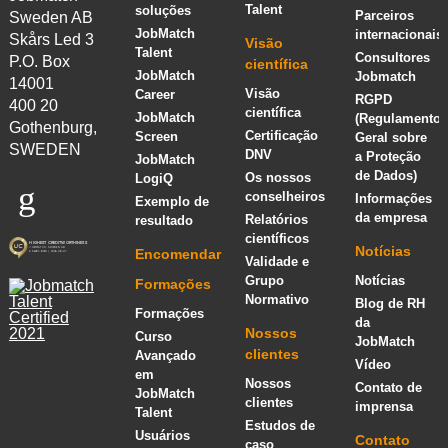
Talent
soluções
Parceiros
Sweden AB
JobMatch
internacionais
Skårs Led 3
Visão
Talent
Consultores
P.O. Box
científica
JobMatch
Jobmatch
14001
Visão
Career
RGPD
400 20
científica
JobMatch
(Regulamento
Gothenburg,
Certificação
Screen
Geral sobre
SWEDEN
DNV
a Proteção
JobMatch
de Dados)
Os nossos
LogiQ
conselheiros
Informações
Exemplo de
da empresa
Relatórios
resultado
científicos
Notícias
Encomendar
Validade e
Grupo
Notícias
Formações
Normativo
Blog de RH
Formações
da
Nossos
Curso
JobMatch
clientes
Avançado
Vídeo
em
Nossos
Contato de
JobMatch
clientes
imprensa
Talent
Estudos de
Usuários
Contato
caso