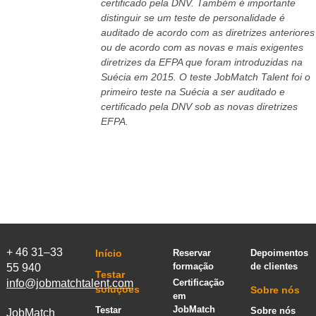
certificado pela DNV. Também é importante
distinguir se um teste de personalidade é
auditado de acordo com as diretrizes anteriores
ou de acordo com as novas e mais exigentes
diretrizes da EFPA que foram introduzidas na
Suécia em 2015. O teste JobMatch Talent foi o
primeiro teste na Suécia a ser auditado e
certificado pela DNV sob as novas diretrizes
EFPA.
+ 46 31–33
Início
Reservar
Depoimentos
formação
de clientes
55 940
Testar
info@jobmatchtalent.com
Certificação
soluções
Sobre nós
em
JobMatch
Testar
Sobre nós
JobMatch