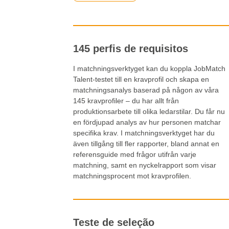
145 perfis de requisitos
I matchningsverktyget kan du koppla JobMatch
Talent-testet till en kravprofil och skapa en
matchningsanalys baserad på någon av våra
145 kravprofiler – du har allt från
produktionsarbete till olika ledarstilar. Du får nu
en fördjupad analys av hur personen matchar
specifika krav. I matchningsverktyget har du
även tillgång till fler rapporter, bland annat en
referensguide med frågor utifrån varje
matchning, samt en nyckelrapport som visar
matchningsprocent mot kravprofilen.
Teste de seleção