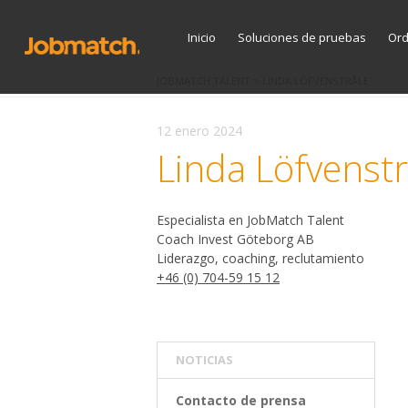
Inicio
Soluciones de pruebas
Or
JOBMATCH TALENT
>
LINDA LÖFVENSTRÅLE
12 enero 2024
Linda Löfvenstr
Especialista en JobMatch Talent
Coach Invest Göteborg AB
Liderazgo, coaching, reclutamiento
+46 (0) 704-59 15 12
NOTICIAS
Contacto de prensa