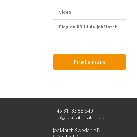
Video
Blog de RRHH de JobMatch
Prueba gratis
+ 46 31–33 55 940
info@jobmatchtalent.com
JobMatch Sweden AB