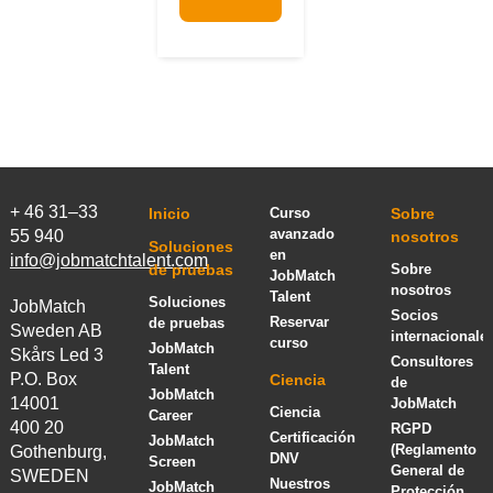
+ 46 31–33
Inicio
Curso
Sobre
avanzado
55 940
nosotros
Soluciones
en
info@jobmatchtalent.com
de pruebas
Sobre
JobMatch
nosotros
Talent
Soluciones
JobMatch
Socios
Reservar
de pruebas
Sweden AB
internacionale
curso
JobMatch
Skårs Led 3
Consultores
Talent
P.O. Box
Ciencia
de
JobMatch
14001
JobMatch
Ciencia
Career
400 20
RGPD
Certificación
JobMatch
(Reglamento
Gothenburg,
DNV
Screen
General de
SWEDEN
Nuestros
JobMatch
Protección