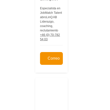
Especialista en
JobMatch Talent
abroLinQ AB
Liderazgo,
coaching,
reclutamiento
+46 (0) 70-782
54 03
Correo