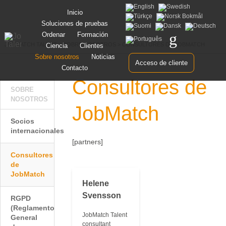
Saltar
Inicio
al
Soluciones de pruebas
contenido
Ordenar
Formación
JOBMATCH TALENT
>
SOBRE NOSOTROS
>
CONSULTORES DE JOBMATCH
Ciencia
Clientes
Sobre nosotros
Noticias
Acceso de cliente
Contacto
Consultores de
SOBRE
NOSOTROS
JobMatch
Socios
internacionales
[partners]
Consultores
de
JobMatch
Helene
Svensson
RGPD
(Reglamento
JobMatch Talent
General
consultant