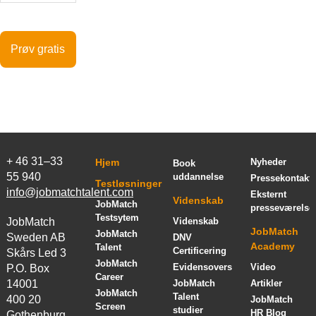
Prøv gratis
+ 46 31–33
Hjem
Nyheder
Book
55 940
uddannelse
Pressekontakt
Testløsninger
info@jobmatchtalent.com
Eksternt
Videnskab
JobMatch
presseværelse
Testsytem
JobMatch
Videnskab
JobMatch
JobMatch
Sweden AB
DNV
Academy
Talent
Certificering
Skårs Led 3
JobMatch
Evidensoversigt
Video
P.O. Box
Career
14001
JobMatch
Artikler
JobMatch
Talent
400 20
JobMatch
Screen
studier
HR Blog
Gothenburg,