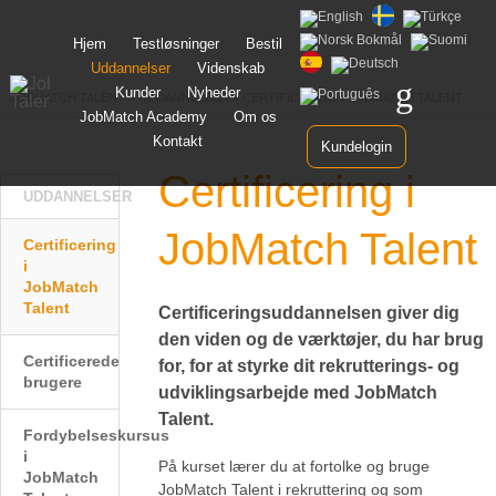
Spring
Hjem
Testløsninger
Bestil
til
Uddannelser
Videnskab
indhold
Kunder
Nyheder
JOBMATCH TALENT
>
UDDANNELSER
>
CERTIFICERING I JOBMATCH TALENT
JobMatch Academy
Om os
Kontakt
Kundelogin
Certificering i
UDDANNELSER
JobMatch Talent
Certificering
i
JobMatch
Talent
Certificeringsuddannelsen giver dig
den viden og de værktøjer, du har brug
Certificerede
for, for at styrke dit rekrutterings- og
brugere
udviklingsarbejde med JobMatch
Talent.
Fordybelseskursus
i
På kurset lærer du at fortolke og bruge
JobMatch
JobMatch Talent i rekruttering og som