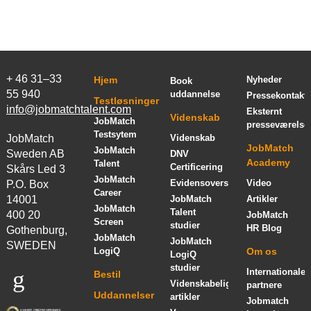
+ 46 31–33
Hjem
Nyheder
Book
55 940
uddannelse
Pressekontakt
Testløsninger
info@jobmatchtalent.com
Eksternt
Videnskab
JobMatch
presseværelse
Testsytem
JobMatch
Videnskab
JobMatch
JobMatch
Sweden AB
DNV
Academy
Talent
Certificering
Skårs Led 3
JobMatch
Evidensoversigt
Video
P.O. Box
Career
14001
JobMatch
Artikler
JobMatch
Talent
400 20
JobMatch
Screen
studier
HR Blog
Gothenburg,
JobMatch
JobMatch
SWEDEN
LogiQ
Om os
LogiQ
studier
Internationale
Bestil
Videnskabelige
partnere
Uddannelser
artikler
Jobmatch