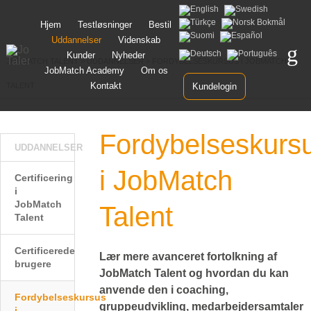
Spring
Hjem
Testløsninger
Bestil
til
Uddannelser
Videnskab
indhold
Kunder
Nyheder
JOBMATCH TALENT
>
UDDANNELSER
>
FORDYBELSESKURSUS I JOBMATCH
JobMatch Academy
Om os
Kontakt
TALENT
Kundelogin
Fordybelseskurs
UDDANNELSER
i JobMatch
Certificering
i
JobMatch
Talent
Talent
Certificerede
Lær mere avanceret fortolkning af
brugere
JobMatch Talent og hvordan du kan
anvende den i coaching,
Fordybelseskursus
gruppeudvikling, medarbejdersamtaler
i