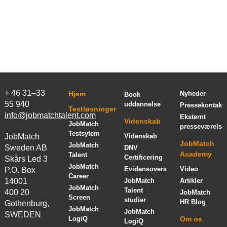
+ 46 31–33
Hjem
Nyheder
Book
55 940
uddannelse
Pressekontakt
Testløsninger
info@jobmatchtalent.com
Eksternt
Videnskab
JobMatch
presseværelse
Testsytem
JobMatch
Videnskab
JobMatch
JobMatch
Sweden AB
DNV
Academy
Talent
Certificering
Skårs Led 3
JobMatch
Evidensoversigt
Video
P.O. Box
Career
14001
JobMatch
Artikler
JobMatch
Talent
400 20
JobMatch
Screen
studier
HR Blog
Gothenburg,
JobMatch
JobMatch
SWEDEN
LogiQ
Om os
LogiQ