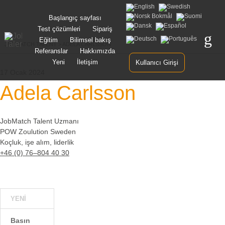
Skip
Başlangıç sayfası
to
Test çözümleri
Sipariş
content
Eğitim
Bilimsel bakış
JOBMATCH TALENT
>
ADELA CARLSSON
Referanslar
Hakkımızda
Yeni
İletişim
Kullanıcı Girişi
17 Ocak 2024
Adela Carlsson
JobMatch Talent Uzmanı
POW Zoulution Sweden
Koçluk, işe alım, liderlik
+46 (0) 76–804 40 30
YENI
Basın