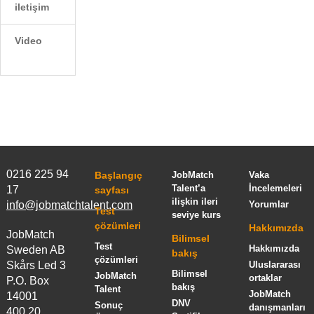
iletişim
Video
0216 225 94
Başlangıç
JobMatch
Vaka
Talent’a
İncelemeleri
17
sayfası
ilişkin ileri
info@jobmatchtalent.com
Yorumlar
Test
seviye kurs
çözümleri
Hakkımızda
JobMatch
Bilimsel
Test
Hakkımızda
Sweden AB
bakış
çözümleri
Skårs Led 3
Uluslararası
Bilimsel
JobMatch
ortaklar
P.O. Box
bakış
Talent
JobMatch
14001
DNV
Sonuç
danışmanları
400 20