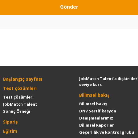
JobMatch Talent’a ilişkin iler
Başlangıç sayfası
seviye kurs
Test çözümleri
Bilimsel bakış
Test çözümleri
Bilimsel bakış
JobMatch Talent
DNV Sertifikasyon
Sonuç Örneği
Danışmanlarımız
Sipariş
Bilimsel Raporlar
Eğitim
Geçerlilik ve kontrol grubu