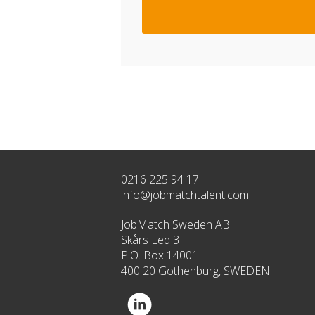
0216 225 94 17
info@jobmatchtalent.com
JobMatch Sweden AB
Skårs Led 3
P.O. Box 14001
400 20 Gothenburg, SWEDEN