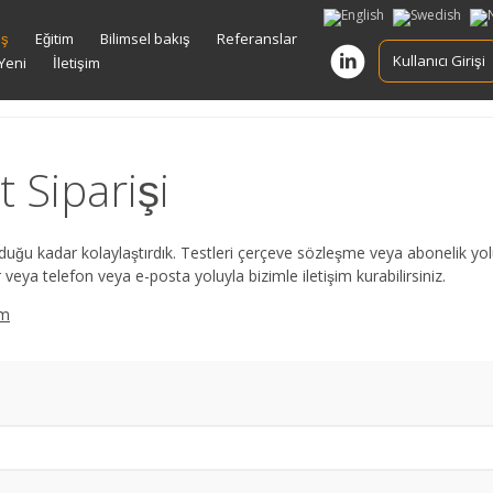
kip
iş
Eğitim
Bilimsel bakış
Referanslar
o
Kullanıcı Girişi
Yeni
İletişim
ontent
 Siparişi
u kadar kolaylaştırdık. Testleri çerçeve sözleşme veya abonelik yolu
r veya telefon veya e-posta yoluyla bizimle iletişim kurabilirsiniz.
om