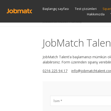
S
Başlangıç sayfası
Test çözümleri
Sipar
t
Hakkımızda
c
JOBMATCH TALENT
>
SIPARIŞ
JobMatch Talent
JobMatch Talent’a başlamanızı mümkün olduğ
alabilirsiniz. Form üzerinden sipariş verebili
0216 225 94 17
info@jobmatchtalent.c