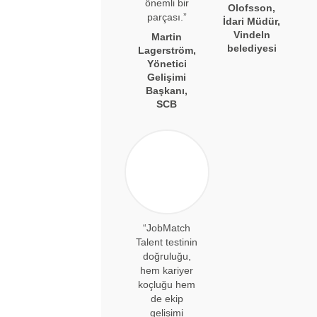
önemli bir
Olofsson,
parçası.”
İdari Müdür,
Vindeln
Martin
belediyesi
Lagerström,
Yönetici
Gelişimi
Başkanı,
SCB
“JobMatch
Talent testinin
doğruluğu,
hem kariyer
koçluğu hem
de ekip
gelişimi