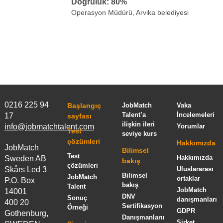
Doğruluk: 80%
Operasyon Müdürü, Arvika belediyesi
0216 225 94
Başlangıç
JobMatch
Vaka
Talent’a
İncelemeleri
17
sayfası
ilişkin ileri
info@jobmatchtalent.com
Yorumlar
Test
seviye kurs
çözümleri
Hakkımızda
JobMatch
Bilimsel
Test
Hakkımızda
Sweden AB
bakış
çözümleri
Skårs Led 3
Uluslararası
Bilimsel
JobMatch
ortaklar
P.O. Box
bakış
Talent
JobMatch
14001
DNV
Sonuç
danışmanları
400 20
Sertifikasyon
Örneği
GDPR
Gothenburg,
Danışmanlarımız
Şirket