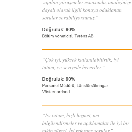
yapılan görüşmeler esnasında, analizinize
dayalı olarak ilgili konuya odaklanan
sorular sorabiliyorsunuz.”
Doğruluk: 90%
Bölüm yöneticisi, Tyréns AB
“Çok iyi, yüksek kullanılabilirlik, iyi
tutum, iyi seviyede beceriler.”
Doğruluk: 90%
Personel Müdürü, Länsförsäkringar
Västernorrland
“İyi tutum, hızlı hizmet, net
bilgilendirmeler ve açıklamalar ile iyi bir
takip süreci. İyi referans sorular.”