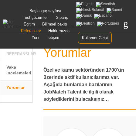
Skip
Başlangıç sayfası
to
Test çözümleri
Sipariş
content
Eğitim
Bilimsel bakış
JOBMATCH TALENT
>
REFERANSLAR
>
YORUMLAR
Referanslar
Hakkımızda
Yeni
İletişim
Kullanıcı Girişi
Yorumlar
REFERANSLAR
Vaka
Özel ve kamu sektöründen 1700’ün
İncelemeleri
üzerinde aktif kullanıcılarımız var.
Aşağıda bunlardan bazılarının
Yorumlar
JobMatch Talent ile ilgili olarak
söylediklerini bulacaksınız…