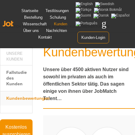
Zum
Startseite
Testlösungen
Inhalt
Bestellung
Schulung
springen
Wissenschaft
Kunden
JOBMATCH TALENT
>
UNSERE KUNDEN
>
KUNDENBEWERTUNGEN
Über uns
Nachrichten
Kontakt
Kunden-Login
Kundenbewertun
UNSERE
KUNDEN
Unsere über 4500 aktiven Nutzer sind
Fallstudie
sowohl im privaten als auch im
des
Kunden
öffentlichen Sektor tätig. Das sagen
einige von ihnen über JobMatch
Kundenbewertungen
Talent…
Kostenlos
ausprobieren