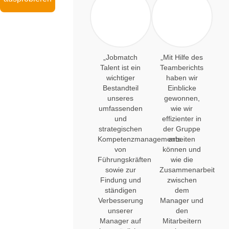
„Jobmatch
„Mit Hilfe des
Talent ist ein
Teamberichts
wichtiger
haben wir
Bestandteil
Einblicke
unseres
gewonnen,
umfassenden
wie wir
und
effizienter in
strategischen
der Gruppe
Kompetenzmanagements
arbeiten
von
können und
Führungskräften
wie die
sowie zur
Zusammenarbeit
Findung und
zwischen
ständigen
dem
Verbesserung
Manager und
unserer
den
Manager auf
Mitarbeitern