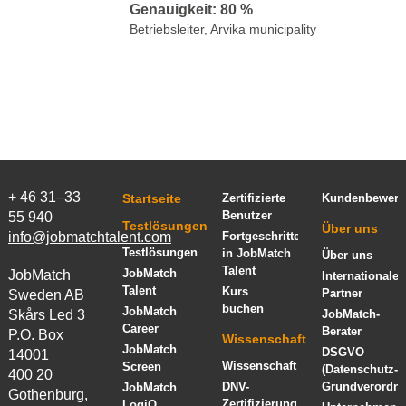
Genauigkeit: 80 %
Betriebsleiter, Arvika municipality
+ 46 31–33
Startseite
Zertifizierte
Kundenbewert
Benutzer
55 940
Testlösungen
Über uns
info@jobmatchtalent.com
Fortgeschrittenenkurs
Testlösungen
in JobMatch
Über uns
Talent
JobMatch
JobMatch
Internationale
Talent
Kurs
Partner
Sweden AB
buchen
JobMatch
Skårs Led 3
JobMatch-
Career
Berater
P.O. Box
Wissenschaft
JobMatch
DSGVO
14001
Wissenschaft
Screen
(Datenschutz-
400 20
DNV-
Grundverordn
JobMatch
Gothenburg,
Zertifizierung
LogiQ