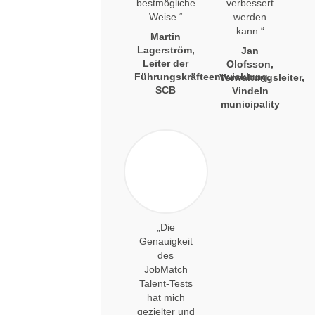
bestmögliche
verbessert
Weise.“
werden
kann.“
Martin
Lagerström,
Jan
Leiter der
Olofsson,
Führungskräfteentwicklung,
Verwaltungsleiter,
SCB
Vindeln
municipality
„Die
Genauigkeit
des
JobMatch
Talent-Tests
hat mich
gezielter und