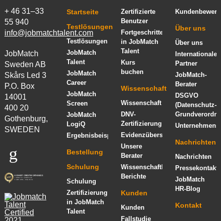
+ 46 31–33
Startseite
Zertifizierte
Kundenbewert
Benutzer
55 940
Testlösungen
Über uns
info@jobmatchtalent.com
Fortgeschrittenenkurs
Testlösungen
in JobMatch
Über uns
Talent
JobMatch
JobMatch
Internationale
Talent
Kurs
Partner
Sweden AB
buchen
JobMatch
Skårs Led 3
JobMatch-
Career
Berater
P.O. Box
Wissenschaft
JobMatch
DSGVO
14001
Wissenschaft
Screen
(Datenschutz-
400 20
DNV-
Grundverordn
JobMatch
Gothenburg,
Zertifizierung
LogiQ
Unternehmensi
SWEDEN
Evidenzübersicht
Ergebnisbeispiel
Nachrichten
Unsere
Bestellung
Berater
Nachrichten
Schulung
Wissenschaftliche
Pressekontakt
Berichte
JobMatch
Schulung
HR-Blog
Zertifizierung
Kunden
in JobMatch
Kontakt
Kunden
Talent
Fallstudie