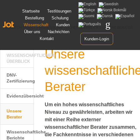
Zum
Startseite
Testlösungen
Inhalt
Bestellung
Schulung
springen
Wissenschaft
Kunden
JOBMATCH TALENT
>
WISSENSCHAFTLICHER ÜBERBLICK
>
UNSERE BERATER
Über uns
Nachrichten
Kontakt
Kunden-Login
Unsere
WISSENSCHAFTLICHER
ÜBERBLICK
wissenschaftlich
DNV-
Zertifizierung
Berater
Evidenzübersicht
Um ein hohes wissenschaftliches
Unsere
Niveau zu gewährleisten, arbeiten wir
Berater
mit einer Reihe externer
wissenschaftlicher Berater zusammen,
Wissenschaftliche
die Fachkenntnisse in verschiedenen
Berichte