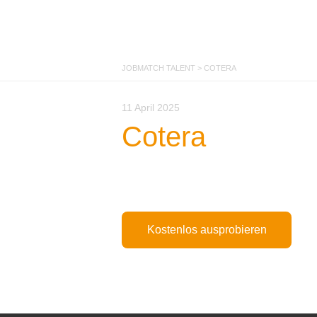
JOBMATCH TALENT
>
COTERA
11 April 2025
Cotera
Kostenlos ausprobieren