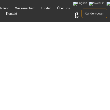
um
hulung
Wissenschaft
Kunden
Über uns
nhalt
Kunden-Login
n
Kontakt
pringen