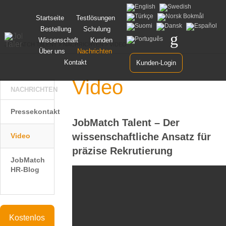
Zum
Startseite
Testlösungen
Inhalt
Bestellung
Schulung
springen
Wissenschaft
Kunden
JOBMATCH TALENT
>
NACHRICHTEN
>
VIDEO
Über uns
Nachrichten
Kontakt
Kunden-Login
Video
NACHRICHTEN
Pressekontakt
JobMatch Talent – Der
wissenschaftliche Ansatz für
Video
präzise Rekrutierung
JobMatch
HR-Blog
Kostenlos