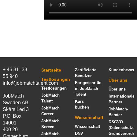
+ 46 31–33
Startseite
Zertifizierte
Kundenbewert
Benutzer
55 940
Testlösungen
Über uns
info@jobmatchtalent.com
Fortgeschrittenenkurs
Testlösungen
in JobMatch
Über uns
Talent
JobMatch
JobMatch
Internationale
Talent
Kurs
Partner
Sweden AB
buchen
JobMatch
Skårs Led 3
JobMatch-
Career
Berater
P.O. Box
Wissenschaft
JobMatch
DSGVO
14001
Wissenschaft
Screen
(Datenschutz-
400 20
DNV-
Grundverordn
JobMatch
Gothenburg,