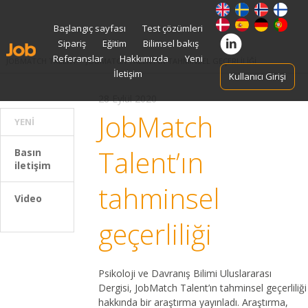
Skip
Başlangıç sayfası
Test çözümleri
to
Sipariş
Eğitim
Bilimsel bakış
content
Referanslar
Hakkımızda
Yeni
JOBMATCH TALENT
>
JOBMATCH TALENT’IN TAHMINSEL GEÇERLILIĞI
İletişim
Kullanıcı Girişi
28 Eylül 2020
JobMatch
YENI
Talent’ın
Basın
iletişim
tahminsel
Video
geçerliliği
Psikoloji ve Davranış Bilimi Uluslararası
Dergisi, JobMatch Talent’ın tahminsel geçerliliği
hakkında bir araştırma yayınladı. Araştırma,