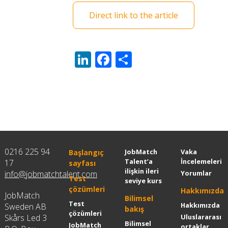
Direct link to the article
LinkedIn
Facebook
Share
0216 225 94
JobMatch
Vaka
Başlangıç
Talent’a
İncelemeleri
17
sayfası
ilişkin ileri
info@jobmatchtalent.com
Yorumlar
Test
seviye kurs
çözümleri
Hakkımızda
JobMatch
Bilimsel
Test
Hakkımızda
Sweden AB
bakış
çözümleri
Skårs Led 3
Uluslararası
Bilimsel
JobMatch
ortaklar