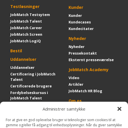
Testløsninger
Kunder
JobMatch Testsytem
Kunder
JobMatch Talent
Kundecases
JobMatch Career
Kundecitater
JobMatch Screen
Nyheder
JobMatch LogiQ
Nyheder
Bestil
Pressekontakt
Uddannelser
Eksternt presseværelse
Uddannelser
JobMatch Academy
Certificering i JobMatch
Video
Talent
Artikler
Certificerede brugere
JobMatch HR Blog
Fordybelseskursus i
JobMatch Talent
Om os
Book uddannelse
Administrer samtykke
Internationale partnere
Videnskab
Jobmatch konsulenter
For at give en god oplevelse bruger vi teknologier som cookies til at
Forretningsidé og
Videnskab
gemme og/eller få adgang til enhedsoplysninger. Når du giver samtykke
værdier