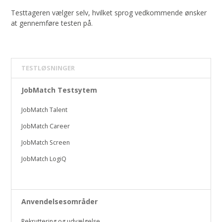
Testtageren vælger selv, hvilket sprog vedkommende ønsker
at gennemføre testen på.
TESTLØSNINGER
JobMatch Testsytem
JobMatch Talent
JobMatch Career
JobMatch Screen
JobMatch LogiQ
Anvendelsesområder
Rekruttering og udvælgelse