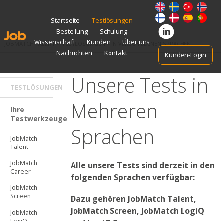
Zum
Startseite
Testlösungen
Inhalt
Bestellung
Schulung
springen
Wissenschaft
Kunden
Über uns
JOBMATCH TALENT
>
TESTLÖSUNGEN
>
IN VERSCHIEDENEN SPRACHEN
Nachrichten
Kontakt
Kunden-Login
Unsere Tests in
TESTLÖSUNGEN
Mehreren
Ihre
Testwerkzeuge
Sprachen
JobMatch
Talent
JobMatch
Alle unsere Tests sind derzeit in den
Career
folgenden Sprachen verfügbar:
JobMatch
Screen
Dazu gehören JobMatch Talent,
JobMatch Screen, JobMatch LogiQ
JobMatch
LogiQ