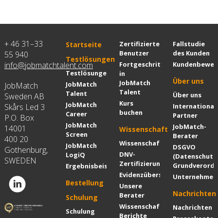
+ 46 31–33
Zertifizierte
Fallstudie
Startseite
Benutzer
des Kunden
55 940
Testlösungen
info@jobmatchtalent.com
Fortgeschrittenenkurs
Kundenbewer
Testlösungen
in
Über uns
JobMatch
JobMatch
JobMatch
Talent
Talent
Über uns
Sweden AB
Kurs
JobMatch
Skårs Led 3
International
buchen
Career
Partner
P.O. Box
JobMatch
JobMatch-
14001
Wissenschaft
Screen
Berater
400 20
Wissenschaft
JobMatch
DSGVO
Gothenburg,
DNV-
LogiQ
(Datenschutz
SWEDEN
Zertifizierung
Grundverordn
Ergebnisbeispiel
Evidenzübersicht
Unternehmen
Bestellung
Unsere
Nachrichten
Berater
Schulung
Wissenschaftliche
Nachrichten
Schulung
Berichte