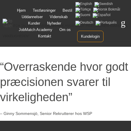
Spring
Hjem
Testløsninger
Bestil
til
Uddannelser
Videnskab
indhold
Kunder
Nyheder
JOBMATCH TALENT
>
“OVERRASKENDE HVOR GODT PRÆCISIONEN SVARER TIL
JobMatch Academy
Om os
Kontakt
VIRKELIGHEDEN”
Kundelogin
“Overraskende hvor godt
præcisionen svarer til
virkeligheden”
– Ginny Sommensjö, Senior Rekrutterer hos WSP