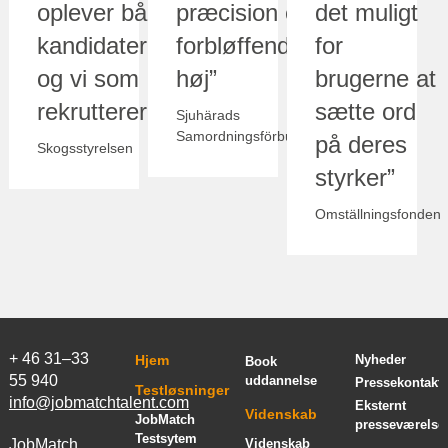
oplever både
præcision er
det muligt
kandidaterne
forbløffende
for
og vi som
høj”
brugerne at
rekrutterere”
sætte ord
Sjuhärads
Samordningsförbund
på deres
Skogsstyrelsen
styrker”
Omställningsfonden
+ 46 31–33
Hjem
Nyheder
Book
55 940
uddannelse
Pressekontakt
Testløsninger
info@jobmatchtalent.com
Eksternt
Videnskab
JobMatch
presseværelse
Testsytem
JobMatch
Videnskab