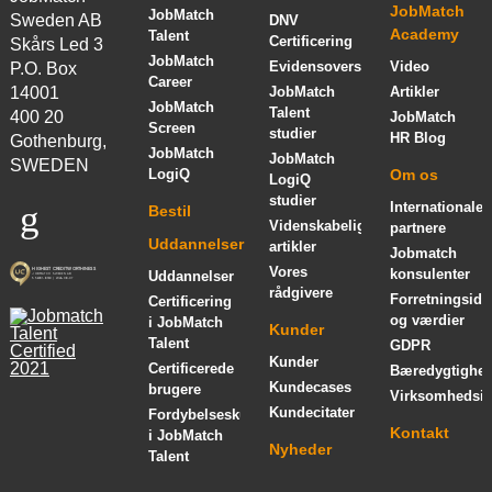
JobMatch
JobMatch
Sweden AB
DNV
Academy
Talent
Certificering
Skårs Led 3
JobMatch
Evidensoversigt
Video
P.O. Box
Career
14001
JobMatch
Artikler
JobMatch
Talent
400 20
JobMatch
Screen
studier
HR Blog
Gothenburg,
JobMatch
JobMatch
SWEDEN
LogiQ
Om os
LogiQ
studier
Internationale
Bestil
Videnskabelige
partnere
Uddannelser
artikler
Jobmatch
Vores
konsulenter
Uddannelser
rådgivere
Forretningsidé
Certificering
og værdier
i JobMatch
Kunder
Talent
GDPR
Kunder
Certificerede
Bæredygtighe
Kundecases
brugere
Virksomhedsin
Kundecitater
Fordybelseskursus
Kontakt
i JobMatch
Nyheder
Talent