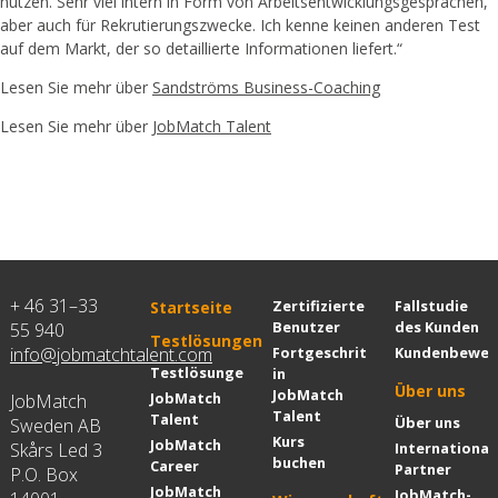
nutzen. Sehr viel intern in Form von Arbeitsentwicklungsgesprächen,
aber auch für Rekrutierungszwecke. Ich kenne keinen anderen Test
auf dem Markt, der so detaillierte Informationen liefert.“
Lesen Sie mehr über
Sandströms Business-Coaching
Lesen Sie mehr über
JobMatch Talent
+ 46 31–33
Zertifizierte
Fallstudie
Startseite
Benutzer
des Kunden
55 940
Testlösungen
info@jobmatchtalent.com
Fortgeschrittenenkurs
Kundenbewer
Testlösungen
in
Über uns
JobMatch
JobMatch
JobMatch
Talent
Talent
Über uns
Sweden AB
Kurs
JobMatch
Skårs Led 3
International
buchen
Career
Partner
P.O. Box
JobMatch
JobMatch-