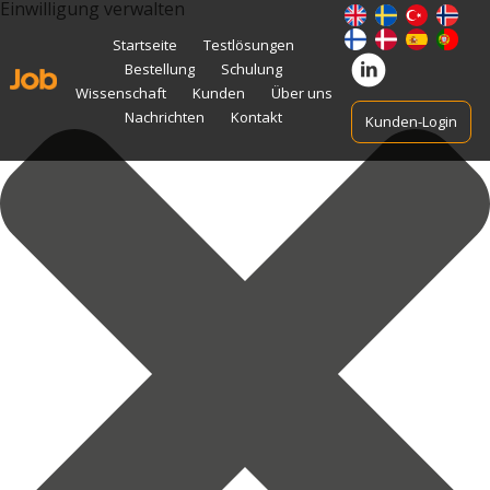
Einwilligung verwalten
Zum
Startseite
Testlösungen
Inhalt
Bestellung
Schulung
springen
Wissenschaft
Kunden
Über uns
Nachrichten
Kontakt
Kunden-Login