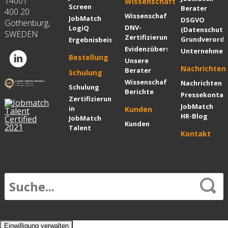
14001
Wissenschaft
Screen
Berater
400 20
Wissenschaft
JobMatch
DSGVO
Gothenburg,
DNV-
LogiQ
(Datenschutz
SWEDEN
Zertifizierung
Grundverordn
Ergebnisbeispiel
Evidenzübersicht
Unternehmen
Bestellung
Unsere
Nachrichten
Berater
Schulung
Wissenschaftliche
Nachrichten
Schulung
Berichte
Pressekontak
Zertifizierung
JobMatch
in
Kunden
HR-Blog
JobMatch
Kunden
Talent
Kontakt
Einwilligung verwalten