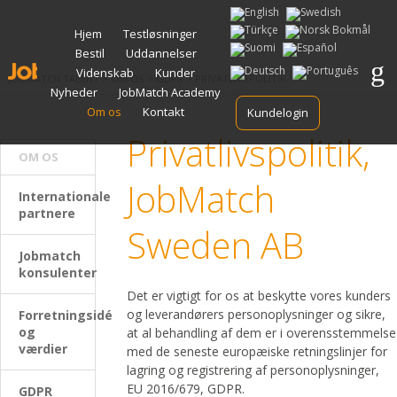
Spring
Hjem
Testløsninger
til
Bestil
Uddannelser
indhold
Videnskab
Kunder
JOBMATCH TALENT
>
OM OS
>
GDPR
>
PRIVATLIVSPOLITIK
Nyheder
JobMatch Academy
Om os
Kontakt
Kundelogin
Privatlivspolitik,
OM OS
JobMatch
Internationale
partnere
Sweden AB
Jobmatch
konsulenter
Det er vigtigt for os at beskytte vores kunders
og leverandørers personoplysninger og sikre,
Forretningsidé
og
at al behandling af dem er i overensstemmelse
værdier
med de seneste europæiske retningslinjer for
lagring og registrering af personoplysninger,
EU 2016/679, GDPR.
GDPR