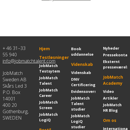
+ 46 31–33
Nyheder
Hjem
Book
55 940
uddannelse
Pressekontak
Testløsninger
info@jobmatchtalent.com
Eksternt
Videnskab
JobMatch
presseværels
Testsytem
JobMatch
Videnskab
JobMatch
JobMatch
Sweden AB
DNV
Academy
Talent
Certificering
Skårs Led 3
JobMatch
Evidensoversigt
Video
P.O. Box
Career
14001
JobMatch
Artikler
JobMatch
Talent
400 20
JobMatch
Screen
studier
HR Blog
Gothenburg,
JobMatch
JobMatch
SWEDEN
LogiQ
Om os
LogiQ
studier
International
Bestil