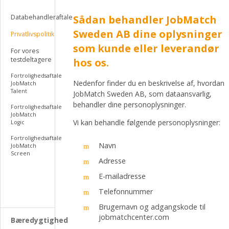
Databehandleraftale
Sådan behandler JobMatch
Sweden AB dine oplysninger
Privatlivspolitik
som kunde eller leverandør
For vores
testdeltagere
hos os.
Fortrolighedsaftale
Nedenfor finder du en beskrivelse af, hvordan
JobMatch
Talent
JobMatch Sweden AB, som dataansvarlig,
behandler dine personoplysninger.
Fortrolighedsaftale
JobMatch
Vi kan behandle følgende personoplysninger:
Logic
Fortrolighedsaftale
Navn
JobMatch
Screen
Adresse
E-mailadresse
Telefonnummer
Brugernavn og adgangskode til
jobmatchcenter.com
Bæredygtighed