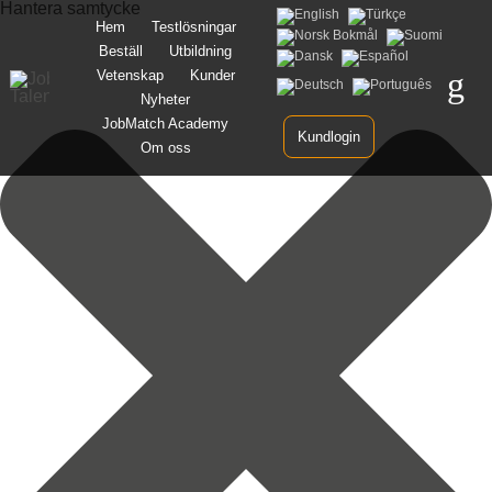
Hantera samtycke
Gå
Hem
Testlösningar
vidare
Beställ
Utbildning
till
innehåll
Vetenskap
Kunder
Nyheter
JobMatch Academy
Kundlogin
Om oss