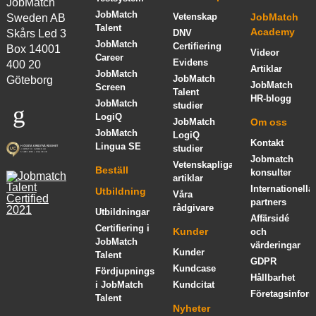
JobMatch
JobMatch
Vetenskap
JobMatch
Sweden AB
Talent
Academy
Skårs Led 3
DNV
JobMatch
Certifiering
Box 14001
Videor
Career
Evidens
400 20
Artiklar
JobMatch
JobMatch
Göteborg
JobMatch
Screen
Talent
HR-blogg
JobMatch
studier
LogiQ
JobMatch
Om oss
JobMatch
LogiQ
Kontakt
Lingua SE
studier
Jobmatch
Vetenskapliga
Beställ
konsulter
artiklar
Internationella
Utbildning
Våra
partners
rådgivare
Utbildningar
Affärsidé
Certifiering i
Kunder
och
JobMatch
värderingar
Kunder
Talent
GDPR
Kundcase
Fördjupningskurs
Hållbarhet
i JobMatch
Kundcitat
Företagsinform
Talent
Nyheter