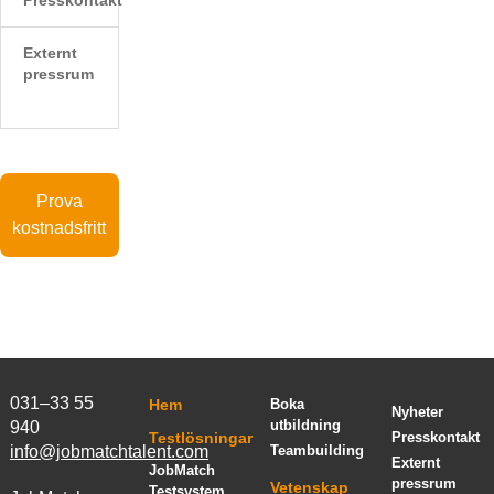
Externt
pressrum
Prova
kostnadsfritt
031–33 55
Hem
Boka
Nyheter
utbildning
940
Testlösningar
Presskontakt
info@jobmatchtalent.com
Teambuilding
Externt
JobMatch
pressrum
Vetenskap
Testsystem