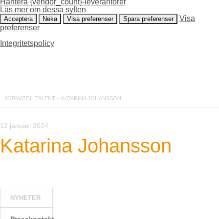
Hantera {vendor_count}-leverantörer
Läs mer om dessa syften
Visa
Acceptera
Neka
Visa preferenser
Spara preferenser
preferenser
Integritetspolicy
JOBMATCH TALENT
>
KATARINA JOHANSSON
12 januari 2024
Katarina Johansson
NYHETER
Presskontakt