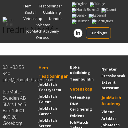
Gå
Hem
Testlösningar
vidare
Beställ
Utbildning
till
innehåll
Vetenskap
Kunder
29 maj
Nyheter
Fredrik Nordén
JobMatch Academy
Kundlogin
Om oss
031–33 55
Boka
Hem
Nyheter
utbildning
940
Presskontakt
Testlösningar
info@jobmatchtalent.com
Teambuilding
Externt
JobMatch
pressrum
Vetenskap
Testsystem
JobMatch
JobMatch
Vetenskap
Sweden AB
JobMatch
Talent
Academy
Skårs Led 3
DNV
JobMatch
Certifiering
Box 14001
Videor
Career
Evidens
400 20
Artiklar
JobMatch
JobMatch
Göteborg
JobMatch
Screen
Talent