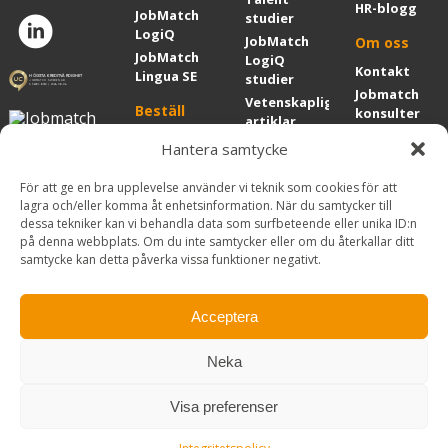
HR-blogg
JobMatch
studier
LogiQ
JobMatch
Om oss
JobMatch
LogiQ
Kontakt
Lingua SE
studier
Jobmatch
Vetenskapliga
Beställ
konsulter
artiklar
Internationel
Utbildning
Våra
Hantera samtycke
partners
rådgivare
Utbildningar
Affärsidé
För att ge en bra upplevelse använder vi teknik som cookies för att
Certifiering
Kunder
och
lagra och/eller komma åt enhetsinformation. När du samtycker till
i JobMatch
värderingar
dessa tekniker kan vi behandla data som surfbeteende eller unika ID:n
Kunder
Talent
GDPR
på denna webbplats. Om du inte samtycker eller om du återkallar ditt
Kundcase
Fördjupningskurs
samtycke kan detta påverka vissa funktioner negativt.
Hållbarhet
i JobMatch
Kundcitat
Företagsinfo
Talent
Nyheter
Acceptera
Neka
Visa preferenser