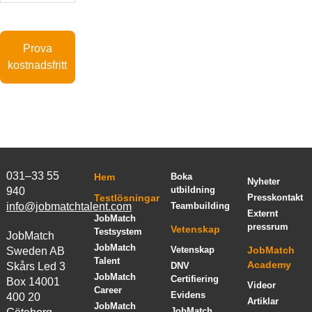
Prova
kostnadsfritt
031–33 55
Hem
Boka
Nyheter
utbildning
940
Testlösningar
Presskontakt
info@jobmatchtalent.com
Teambuilding
Externt
JobMatch
pressrum
Vetenskap
Testsystem
JobMatch
JobMatch
Vetenskap
JobMatch
Sweden AB
Talent
Academy
Skårs Led 3
DNV
JobMatch
Certifiering
Box 14001
Videor
Career
Evidens
400 20
Artiklar
JobMatch
JobMatch