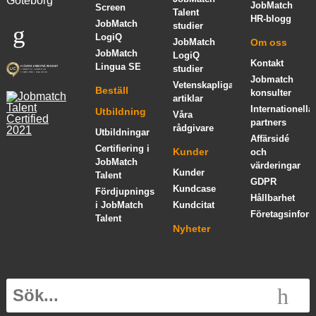
Göteborg
JobMatch
Screen
Talent
HR-blogg
JobMatch
studier
LogiQ
JobMatch
Om oss
JobMatch
LogiQ
Kontakt
Lingua SE
studier
Jobmatch
Vetenskapliga
Beställ
konsulter
artiklar
Internationella
Utbildning
Våra
partners
rådgivare
Utbildningar
Affärsidé
Certifiering i
Kunder
och
JobMatch
värderingar
Kunder
Talent
GDPR
Kundcase
Fördjupningskurs
Hållbarhet
i JobMatch
Kundcitat
Företagsinform
Talent
Nyheter