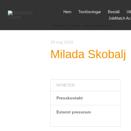
Hem
Testlösningar
Beställ
Ut
JobMatch A
JOBMATCH TALENT
>
MILADA SKOBALJ
29 maj 2026
Milada Skobalj
NYHETER
Presskontakt
Externt pressrum