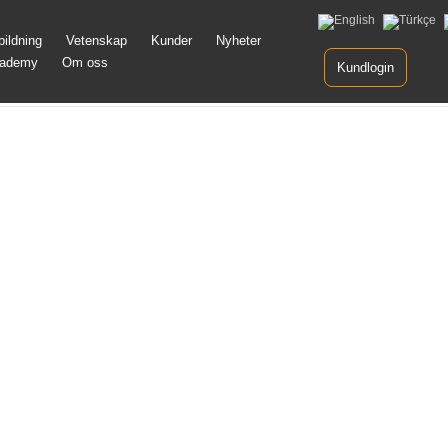
Gå
bildning
Vetenskap
Kunder
Nyheter
vidare
cademy
Om oss
till
Kundlogin
innehåll