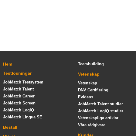
Hem
Teambuilding
Testlösningar
Vetenskap
JobMatch Testsystem
Vetenskap
JobMatch Talent
DNV Certifiering
JobMatch Career
Evidens
JobMatch Screen
JobMatch Talent studier
JobMatch LogiQ
JobMatch LogiQ studier
JobMatch Lingua SE
Vetenskapliga artiklar
Våra rådgivare
Beställ
Kunder