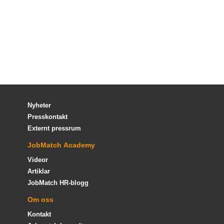
Nyheter
Presskontakt
Externt pressrum
JobMatch Academy
Videor
Artiklar
JobMatch HR-blogg
Om oss
Kontakt