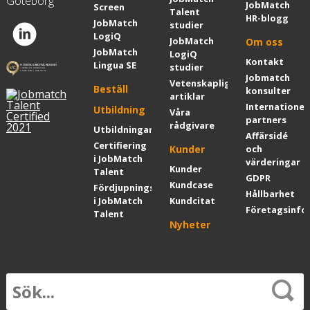
Göteborg
JobMatch
Screen
Talent
HR-blogg
JobMatch
studier
LogiQ
JobMatch
Om oss
JobMatch
LogiQ
Kontakt
Lingua SE
studier
Jobmatch
Vetenskapliga
Beställ
konsulter
artiklar
Internationel
Utbildning
Våra
partners
rådgivare
Utbildningar
Affärsidé
Certifiering
Kunder
och
i JobMatch
värderingar
Kunder
Talent
GDPR
Kundcase
Fördjupningskurs
Hållbarhet
i JobMatch
Kundcitat
Företagsinfo
Talent
Nyheter