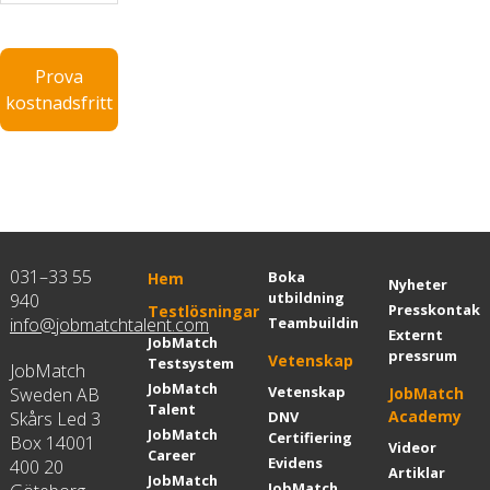
Prova
kostnadsfritt
031–33 55
Boka
Hem
Nyheter
utbildning
940
Presskontakt
Testlösningar
info@jobmatchtalent.com
Teambuilding
Externt
JobMatch
pressrum
Vetenskap
Testsystem
JobMatch
JobMatch
Vetenskap
Sweden AB
JobMatch
Talent
Academy
Skårs Led 3
DNV
JobMatch
Certifiering
Box 14001
Videor
Career
Evidens
400 20
Artiklar
JobMatch
JobMatch