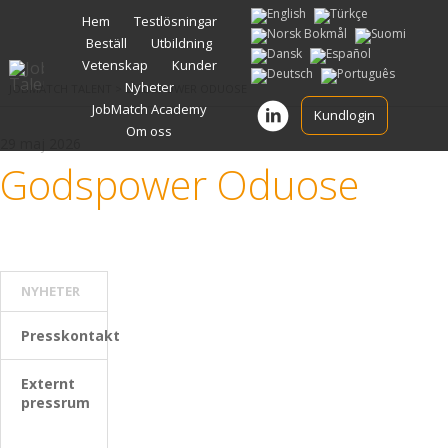
Gå
Hem
Testlösningar
vidare
Beställ
Utbildning
till
innehåll
Vetenskap
Kunder
Nyheter
JOBMATCH TALENT
>
GODSPOWER ODUOSE
JobMatch Academy
Kundlogin
Om oss
29 maj 2026
Godspower Oduose
NYHETER
Presskontakt
Externt
pressrum