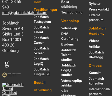
031–33 55
Hem
Boka
Nyheter
utbildning
940
Testlösningar
Presskontakt
info@jobmatchtalent.com
Teambuilding
Externt
JobMatch
pressrum
Vetenskap
Testsystem
JobMatch
JobMatch
Vetenskap
JobMatch
Sweden AB
Talent
Academy
Skårs Led 3
DNV
JobMatch
Certifiering
Box 14001
Videor
Career
Evidens
400 20
Artiklar
JobMatch
JobMatch
Göteborg
JobMatch
Screen
Talent
HR-blogg
JobMatch
studier
LogiQ
JobMatch
Om oss
JobMatch
LogiQ
Kontakt
Lingua SE
studier
Jobmatch
Vetenskapliga
Beställ
konsulter
artiklar
Internationella
Utbildning
Våra
partners
rådgivare
Utbildningar
Affärsidé
Certifiering i
Kunder
och
JobMatch
värderingar
Kunder