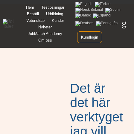
Hem
Testlösningar
Beställ
Utbildning
Vetenskap
Kunder
Nyheter
JobMatch Academy
Kundlogin
Om oss
Det är
det här
verktyget
jag vill