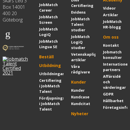
Skårs Led 3
JobMatch
Certifiering
Box 14001
Videor
Career
Evidens
400 20
Artiklar
JobMatch
JobMatch
Göteborg
JobMatch
Screen
Talent
HR-blogg
JobMatch
studier
LogiQ
JobMatch
Om oss
JobMatch
LogiQ
Kontakt
Lingua SE
studier
Jobmatch
Vetenskapliga
Beställ
konsulter
artiklar
Internationel
Utbildning
Våra
partners
rådgivare
Utbildningar
Affärsidé
Certifiering
Kunder
och
i JobMatch
värderingar
Kunder
Talent
GDPR
Kundcase
Fördjupningskurs
Hållbarhet
i JobMatch
Kundcitat
Företagsinfo
Talent
Nyheter