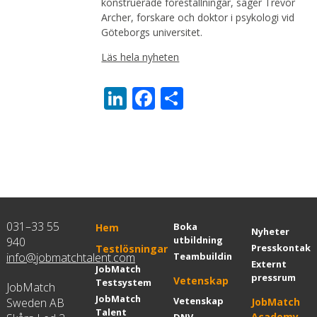
konstruerade föreställningar, säger Trevor
Archer, forskare och doktor i psykologi vid
Göteborgs universitet.
Läs hela nyheten
LinkedIn
Facebook
Dela
031–33 55
Boka
Hem
Nyheter
utbildning
940
Presskontakt
Testlösningar
info@jobmatchtalent.com
Teambuilding
Externt
JobMatch
pressrum
Vetenskap
Testsystem
JobMatch
JobMatch
Vetenskap
Sweden AB
JobMatch
Talent
Academy
DNV