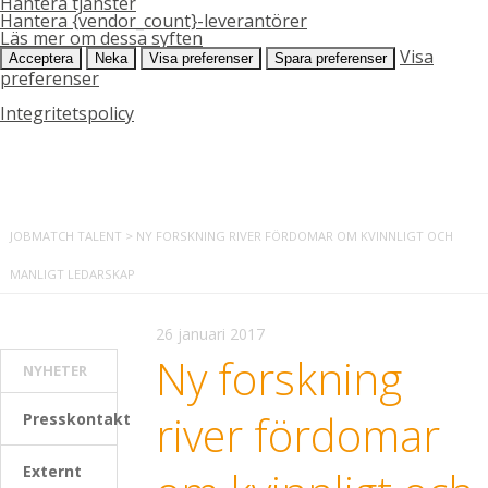
Hantera tjänster
Hantera {vendor_count}-leverantörer
Läs mer om dessa syften
Visa
Acceptera
Neka
Visa preferenser
Spara preferenser
preferenser
Integritetspolicy
JOBMATCH TALENT
>
NY FORSKNING RIVER FÖRDOMAR OM KVINNLIGT OCH
MANLIGT LEDARSKAP
26 januari 2017
Ny forskning
NYHETER
river fördomar
Presskontakt
Externt