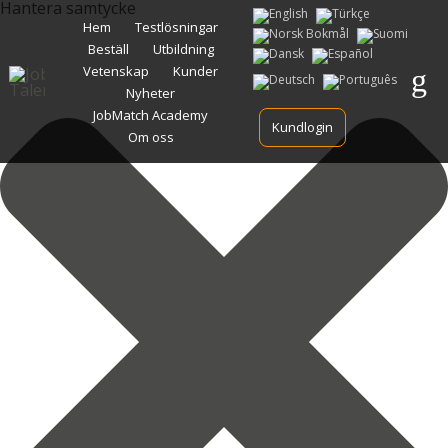
Hantera samtycke
Gå
Hem
Testlösningar
vidare
Beställ
Utbildning
till
innehåll
Vetenskap
Kunder
Nyheter
JobMatch Academy
Kundlogin
Om oss