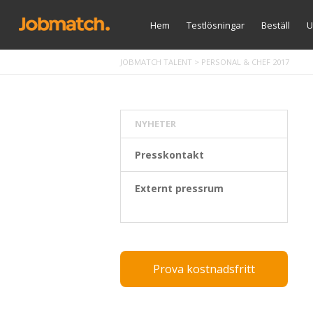
Hem
Testlösningar
Beställ
U
JOBMATCH TALENT
>
PERSONAL & CHEF 2017
NYHETER
Presskontakt
Externt pressrum
Prova kostnadsfritt