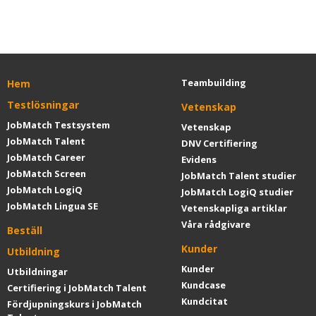
Teambuilding
Hem
Testlösningar
Vetenskap
JobMatch Testsystem
Vetenskap
JobMatch Talent
DNV Certifiering
JobMatch Career
Evidens
JobMatch Screen
JobMatch Talent studier
JobMatch LogiQ
JobMatch LogiQ studier
JobMatch Lingua SE
Vetenskapliga artiklar
Våra rådgivare
Beställ
Kunder
Utbildning
Kunder
Utbildningar
Kundcase
Certifiering i JobMatch Talent
Kundcitat
Fördjupningskurs i JobMatch