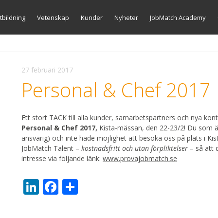
Gå
tbildning
Vetenskap
Kunder
Nyheter
JobMatch Academy
vidare
till
innehåll
27 februari 2017
Personal & Chef 2017
Ett stort TACK till alla kunder, samarbetspartners och nya ko
Personal & Chef 2017,
Kista-mässan, den 22-23/2! Du som är 
ansvarig) och inte hade möjlighet att besöka oss på plats i Kis
JobMatch Talent –
kostnadsfritt och utan förpliktelser
– så att 
intresse via följande länk:
www.provajobmatch.se
LinkedIn
Facebook
Dela