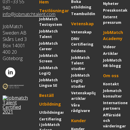
031–33 55
Boka
Hem
Nyheter
utbildning
940
Presskontakt
Testlösningar
info@jobmatchtalent.com
Teambuilding
Externt
JobMatch
pressrum
Vetenskap
Testsystem
JobMatch
JobMatch
Vetenskap
Sweden AB
JobMatch
Talent
Academy
Skårs Led 3
DNV
JobMatch
Certifiering
Box 14001
Videor
Career
Evidens
400 20
Artiklar
JobMatch
JobMatch
Göteborg
JobMatch
Screen
Talent
HR-blogg
JobMatch
studier
LogiQ
JobMatch
Om oss
JobMatch
LogiQ
Kontakt
Lingua SE
studier
Jobmatch
Vetenskapliga
Beställ
konsulter
artiklar
Internationel
Utbildning
Våra
partners
rådgivare
Utbildningar
Affärsidé
Certifiering
Kunder
och
i JobMatch
värderingar
Kunder