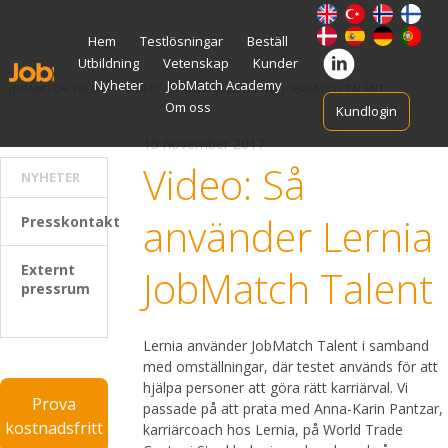
Gå
Hem
Testlösningar
Beställ
vidare
Utbildning
Vetenskap
Kunder
till
innehåll
Nyheter
JobMatch Academy
JOBMATCH TALENT
>
VIDEO: SÅ ANVÄNDER LERNIA JOBMATCH TALENT
Om oss
Kundlogin
15 november 2017
Video: Så
NYHETER
använder Lernia
Presskontakt
Externt
JobMatch Talent
pressrum
Lernia använder JobMatch Talent i samband
med omställningar, där testet används för att
hjälpa personer att göra rätt karriärval. Vi
Prova
passade på att prata med Anna-Karin Pantzar,
kostnadsfritt
karriärcoach hos Lernia, på World Trade