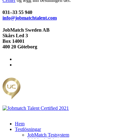
Center
og legg inn bestillingen der.
031–33 55 940
info@jobmatchtalent.com
JobMatch Sweden AB
Skårs Led 3
Box 14001
400 20 Göteborg
Hem
Testlösningar
JobMatch Testsystem