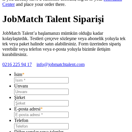
Center
and place your order there.
JobMatch Talent Siparişi
JobMatch Talent’a başlamanızı mümkün olduğu kadar
kolaylaştırdık. Testleri çerçeve sözleşme veya abonelik yoluyla tek
tek veya paket halinde satın alabilirsiniz. Form üzerinden sipariş
verebilir veya telefon veya e-posta yoluyla bizimle iletişim
kurabilirsiniz.
0216 225 94 17
info@jobmatchtalent.com
İsim
*
Unvanı
Şirket
E-posta adresi
*
Telefon
Diğer sorular veya talepler