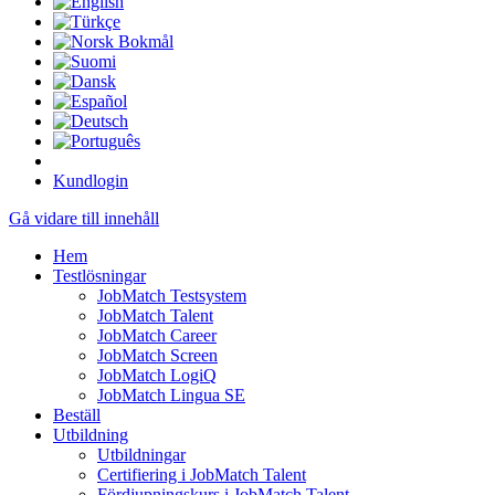
Kundlogin
Gå vidare till innehåll
Hem
Testlösningar
JobMatch Testsystem
JobMatch Talent
JobMatch Career
JobMatch Screen
JobMatch LogiQ
JobMatch Lingua SE
Beställ
Utbildning
Utbildningar
Certifiering i JobMatch Talent
Fördjupningskurs i JobMatch Talent