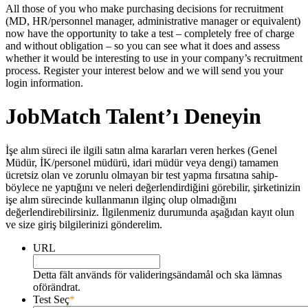
All those of you who make purchasing decisions for recruitment
(MD, HR/personnel manager, administrative manager or equivalent)
now have the opportunity to take a test – completely free of charge
and without obligation – so you can see what it does and assess
whether it would be interesting to use in your company’s recruitment
process. Register your interest below and we will send you your
login information.
JobMatch Talent’ı Deneyin
İşe alım süreci ile ilgili satın alma kararları veren herkes (Genel
Müdür, İK/personel müdürü, idari müdür veya dengi) tamamen
ücretsiz olan ve zorunlu olmayan bir test yapma fırsatına sahip-
böylece ne yaptığını ve neleri değerlendirdiğini görebilir, şirketinizin
işe alım sürecinde kullanmanın ilginç olup olmadığını
değerlendirebilirsiniz. İlgilenmeniz durumunda aşağıdan kayıt olun
ve size giriş bilgilerinizi gönderelim.
URL
Detta fält används för valideringsändamål och ska lämnas
oförändrat.
Test Seç
*