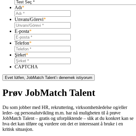
Adı
*
Unvanı/Görevi
*
E-posta
*
Telefon
*
Şirket
*
CAPTCHA
Prøv JobMatch Talent
Du som jobber med HR, rekruttering, virksomhetsledelse og/eller
leder- og personalutvikling m.m. har nå muligheten til å prøve
JobMatch Talent – ​​gratis og uforpliktende – slik at du konkret kan se
hva det kan tilføre og vurdere om det er interessant å bruke i en
kritisk situasjon.