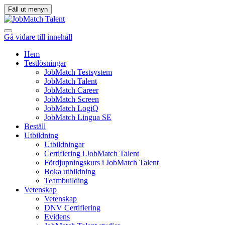
Fäll ut menyn
Gå vidare till innehåll
Hem
Testlösningar
JobMatch Testsystem
JobMatch Talent
JobMatch Career
JobMatch Screen
JobMatch LogiQ
JobMatch Lingua SE
Beställ
Utbildning
Utbildningar
Certifiering i JobMatch Talent
Fördjupningskurs i JobMatch Talent
Boka utbildning
Teambuilding
Vetenskap
Vetenskap
DNV Certifiering
Evidens