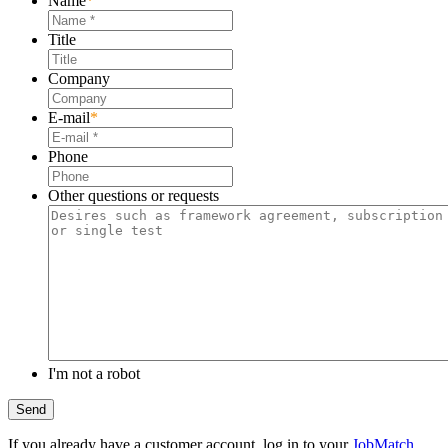
Name
*
Title
Company
E-mail
*
Phone
Other questions or requests
I'm not a robot
If you already have a customer account, log in to your
JobMatch