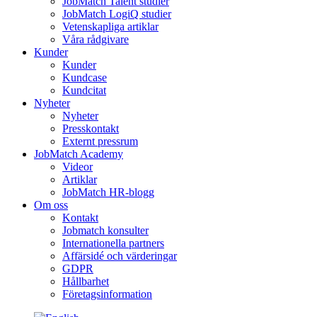
JobMatch Talent studier
JobMatch LogiQ studier
Vetenskapliga artiklar
Våra rådgivare
Kunder
Kunder
Kundcase
Kundcitat
Nyheter
Nyheter
Presskontakt
Externt pressrum
JobMatch Academy
Videor
Artiklar
JobMatch HR-blogg
Om oss
Kontakt
Jobmatch konsulter
Internationella partners
Affärsidé och värderingar
GDPR
Hållbarhet
Företagsinformation