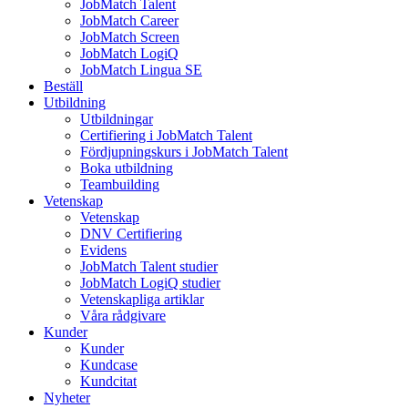
JobMatch Talent
JobMatch Career
JobMatch Screen
JobMatch LogiQ
JobMatch Lingua SE
Beställ
Utbildning
Utbildningar
Certifiering i JobMatch Talent
Fördjupningskurs i JobMatch Talent
Boka utbildning
Teambuilding
Vetenskap
Vetenskap
DNV Certifiering
Evidens
JobMatch Talent studier
JobMatch LogiQ studier
Vetenskapliga artiklar
Våra rådgivare
Kunder
Kunder
Kundcase
Kundcitat
Nyheter