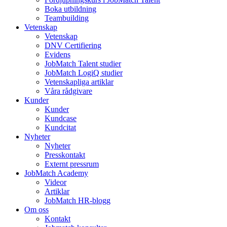
Boka utbildning
Teambuilding
Vetenskap
Vetenskap
DNV Certifiering
Evidens
JobMatch Talent studier
JobMatch LogiQ studier
Vetenskapliga artiklar
Våra rådgivare
Kunder
Kunder
Kundcase
Kundcitat
Nyheter
Nyheter
Presskontakt
Externt pressrum
JobMatch Academy
Videor
Artiklar
JobMatch HR-blogg
Om oss
Kontakt