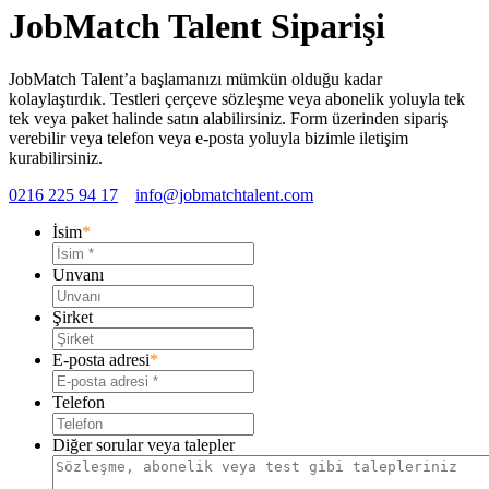
JobMatch Talent Siparişi
JobMatch Talent’a başlamanızı mümkün olduğu kadar
kolaylaştırdık. Testleri çerçeve sözleşme veya abonelik yoluyla tek
tek veya paket halinde satın alabilirsiniz. Form üzerinden sipariş
verebilir veya telefon veya e-posta yoluyla bizimle iletişim
kurabilirsiniz.
0216 225 94 17
info@jobmatchtalent.com
İsim
*
Unvanı
Şirket
E-posta adresi
*
Telefon
Diğer sorular veya talepler