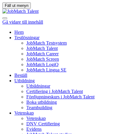
Fäll ut menyn
Gå vidare till innehåll
Hem
Testlösningar
JobMatch Testsystem
JobMatch Talent
JobMatch Career
JobMatch Screen
JobMatch LogiQ
JobMatch Lingua SE
Beställ
Utbildning
Utbildningar
Certifiering i JobMatch Talent
Fördjupningskurs i JobMatch Talent
Boka utbildning
Teambuilding
Vetenskap
Vetenskap
DNV Certifiering
Evidens