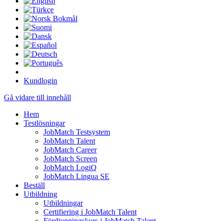
Kundlogin
Gå vidare till innehåll
Hem
Testlösningar
JobMatch Testsystem
JobMatch Talent
JobMatch Career
JobMatch Screen
JobMatch LogiQ
JobMatch Lingua SE
Beställ
Utbildning
Utbildningar
Certifiering i JobMatch Talent
Fördjupningskurs i JobMatch Talent