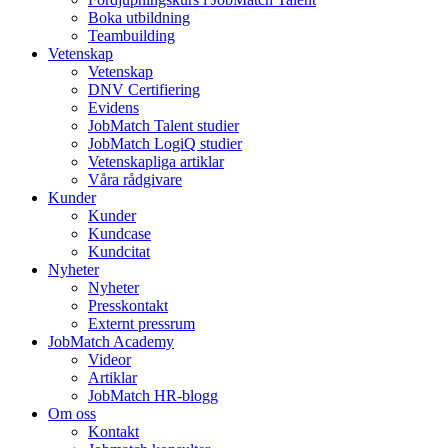
Boka utbildning
Teambuilding
Vetenskap
Vetenskap
DNV Certifiering
Evidens
JobMatch Talent studier
JobMatch LogiQ studier
Vetenskapliga artiklar
Våra rådgivare
Kunder
Kunder
Kundcase
Kundcitat
Nyheter
Nyheter
Presskontakt
Externt pressrum
JobMatch Academy
Videor
Artiklar
JobMatch HR-blogg
Om oss
Kontakt