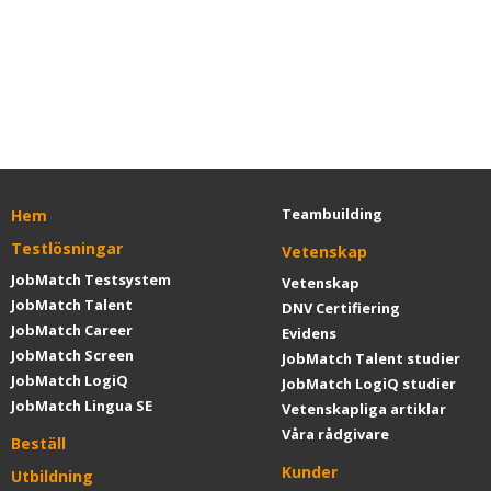
Teambuilding
Hem
Testlösningar
Vetenskap
JobMatch Testsystem
Vetenskap
JobMatch Talent
DNV Certifiering
JobMatch Career
Evidens
JobMatch Screen
JobMatch Talent studier
JobMatch LogiQ
JobMatch LogiQ studier
JobMatch Lingua SE
Vetenskapliga artiklar
Våra rådgivare
Beställ
Kunder
Utbildning