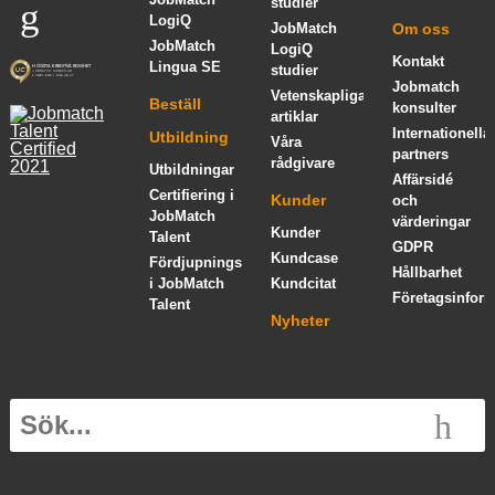
studier
LogiQ
JobMatch
Om oss
JobMatch
LogiQ
Kontakt
Lingua SE
studier
Jobmatch
Vetenskapliga
Beställ
konsulter
artiklar
Internationella
Utbildning
Våra
partners
rådgivare
Utbildningar
Affärsidé
Certifiering i
Kunder
och
JobMatch
värderingar
Kunder
Talent
GDPR
Kundcase
Fördjupningskurs
Hållbarhet
i JobMatch
Kundcitat
Företagsinform
Talent
Nyheter