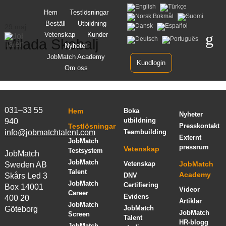
Gå
Hem
Testlösningar
vidare
Beställ
Utbildning
till
29 maj
innehåll
Vetenskap
Kunder
Milada Skobalj
Nyheter
JobMatch Academy
Kundlogin
Om oss
031–33 55
Hem
Boka
Nyheter
utbildning
940
Testlösningar
Presskontakt
info@jobmatchtalent.com
Teambuilding
Externt
JobMatch
pressrum
Vetenskap
Testsystem
JobMatch
JobMatch
Vetenskap
JobMatch
Sweden AB
Talent
Academy
Skårs Led 3
DNV
JobMatch
Certifiering
Box 14001
Videor
Career
Evidens
400 20
Artiklar
JobMatch
JobMatch
Göteborg
JobMatch
Screen
Talent
HR-blogg
JobMatch