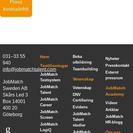
Prova
kostnadsfritt
031–33 55
Hem
Boka
Nyheter
utbildning
940
Testlösningar
Presskontakt
info@jobmatchtalent.com
Teambuilding
Externt
JobMatch
pressrum
Vetenskap
Testsystem
JobMatch
JobMatch
Vetenskap
JobMatch
Sweden AB
Talent
Academy
Skårs Led 3
DNV
JobMatch
Certifiering
Box 14001
Videor
Career
Evidens
400 20
Artiklar
JobMatch
JobMatch
Göteborg
JobMatch
Screen
Talent
HR-blogg
JobMatch
studier
LogiQ
JobMatch
Om oss