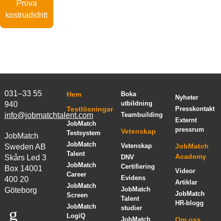
Prova
kostnadsfritt
031–33 55
Hem
Boka
Nyheter
utbildning
940
Testlösningar
Presskontakt
info@jobmatchtalent.com
Teambuilding
Externt
JobMatch
pressrum
Vetenskap
Testsystem
JobMatch
JobMatch
Vetenskap
JobMatch
Sweden AB
Talent
Academy
Skårs Led 3
DNV
JobMatch
Certifiering
Box 14001
Videor
Career
Evidens
400 20
Artiklar
JobMatch
JobMatch
Göteborg
JobMatch
Screen
Talent
HR-blogg
JobMatch
studier
LogiQ
JobMatch
Om oss