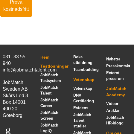
Prova
kostnadsfritt
031–33 55
Hem
Boka
Nyheter
utbildning
940
Testlösningar
Presskontakt
info@jobmatchtalent.com
Teambuilding
Externt
JobMatch
pressrum
Vetenskap
Testsystem
JobMatch
JobMatch
Vetenskap
JobMatch
Sweden AB
Talent
Academy
Skårs Led 3
DNV
JobMatch
Certifiering
Box 14001
Videor
Career
Evidens
400 20
Artiklar
JobMatch
JobMatch
Göteborg
JobMatch
Screen
Talent
HR-blogg
JobMatch
studier
LogiQ
JobMatch
Om oss